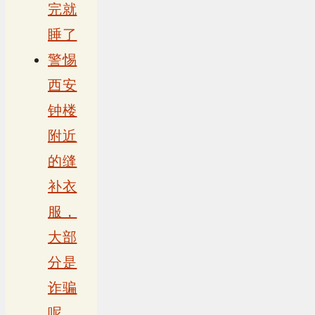
完就
睡了
警惕
西安
钟楼
附近
的缝
补衣
服，
大部
分是
诈骗
呢