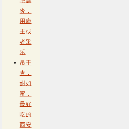
毛囊
炎，
用康
王或
者采
乐
吊干
杏，
甜如
蜜，
最好
吃的
西安