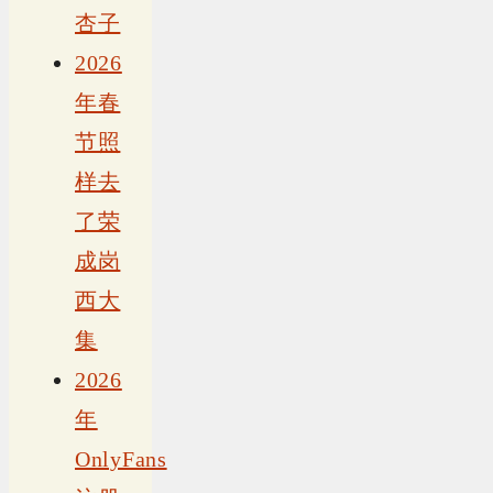
杏子
2026
年春
节照
样去
了荣
成岗
西大
集
2026
年
OnlyFans