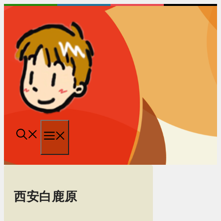
跳
至
内
容
菜
单
西安白鹿原