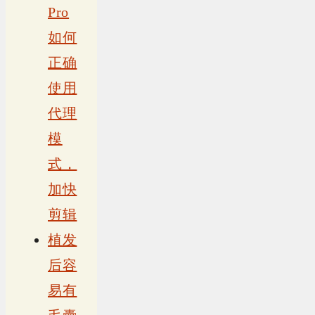
Pro
如何
正确
使用
代理
模
式，
加快
剪辑
植发
后容
易有