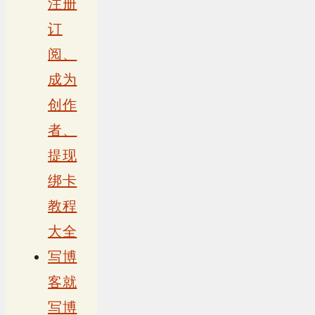
注册
订
阅、
成为
创作
者、
提现
绑卡
教程
大全
写博
客就
写博