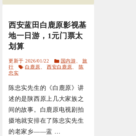
西安蓝田白鹿原影视基
地一日游，1元门票太
划算
分
2026/01/22
国内游
、
旅
标
类
行
白鹿原
、
西安白鹿原
、
陈
签
忠实
陈忠实先生的《白鹿原》讲
述的是陕西原上几大家族之
间的故事。白鹿原电视剧拍
摄地就安排在了陈忠实先生
的老家乡——蓝 …