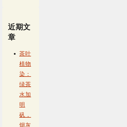
近期文
章
茶叶
植物
染：
绿茶
水加
明
矾，
烟灰