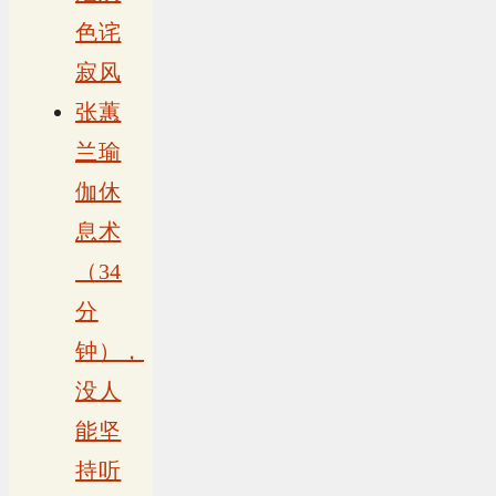
色诧
寂风
张蕙
兰瑜
伽休
息术
（34
分
钟），
没人
能坚
持听