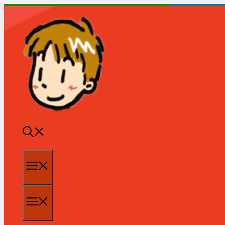
跳
至
内
容
菜
单
菜