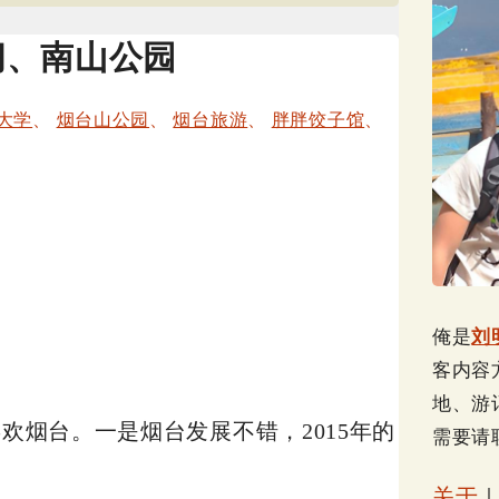
阁、南山公园
大学
、
烟台山公园
、
烟台旅游
、
胖胖饺子馆
、
俺是
刘
客内容
地、游
喜欢烟台。一是烟台发展不错，2015年的
需要请
关于