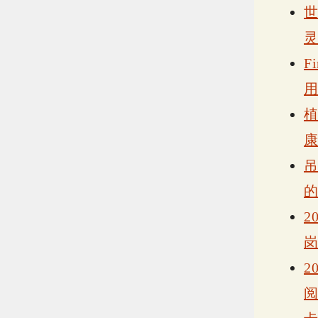
F
2
2