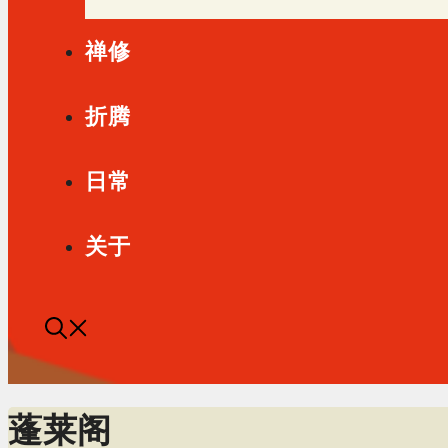
禅修
折腾
日常
关于
蓬莱阁