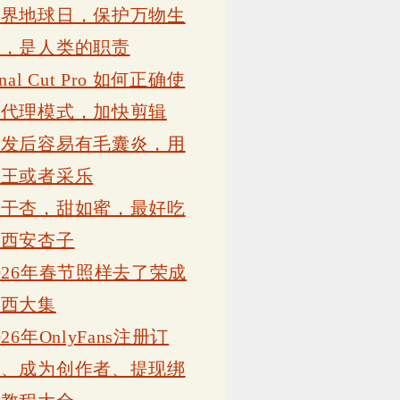
世界地球日，保护万物生
灵，是人类的职责
inal Cut Pro 如何正确使
用代理模式，加快剪辑
植发后容易有毛囊炎，用
康王或者采乐
吊干杏，甜如蜜，最好吃
的西安杏子
026年春节照样去了荣成
岗西大集
026年OnlyFans注册订
阅、成为创作者、提现绑