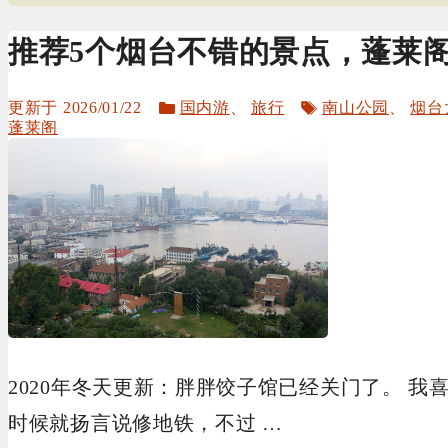
推荐5个烟台不错的景点，蓬莱
分
标
2026/01/22
国内游
、
旅行
南山公园
、
烟台
类
签
蓬莱阁
2020年冬天更新：胖胖饺子馆已经关门了。 我
时候就扬言说修地铁，不过 …