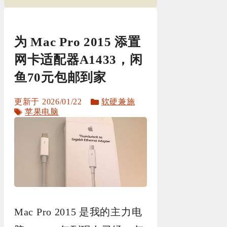
为 Mac Pro 2015 添置
网卡适配器A1433，闲
鱼70元包邮到家
分
2026/01/22
软硬兼施
标
类
苹果电脑
签
Mac Pro 2015 是我的主力电