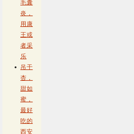
毛囊
炎，
用康
王或
者采
乐
吊干
杏，
甜如
蜜，
最好
吃的
西安