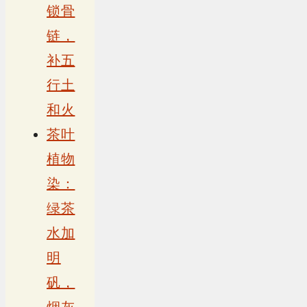
锁骨
链，
补五
行土
和火
茶叶
植物
染：
绿茶
水加
明
矾，
烟灰