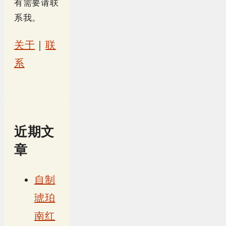
有需要请联
系我。
关于
｜
联
系
近期文
章
自制
琥珀
南红