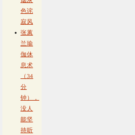
色诧
寂风
张蕙
兰瑜
伽休
息术
（34
分
钟），
没人
能坚
持听