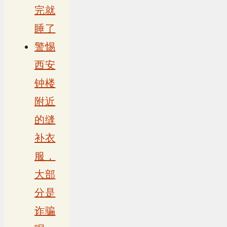
完就
睡了
警惕
西安
钟楼
附近
的缝
补衣
服，
大部
分是
诈骗