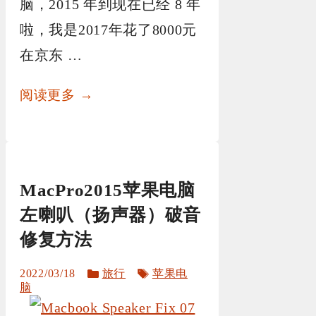
脑，2015 年到现在已经 8 年
啦，我是2017年花了8000元
在京东 …
阅读更多 →
MacPro2015苹果电脑
左喇叭（扬声器）破音
修复方法
分
标
2022/03/18
旅行
苹果电
类
签
脑