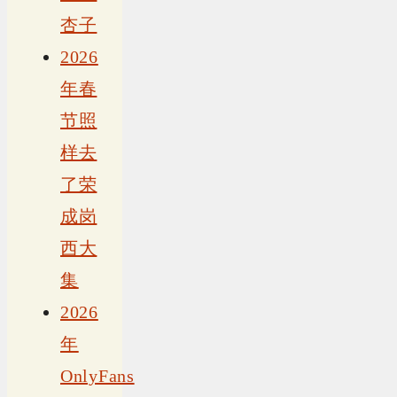
杏子
2026
年春
节照
样去
了荣
成岗
西大
集
2026
年
OnlyFans