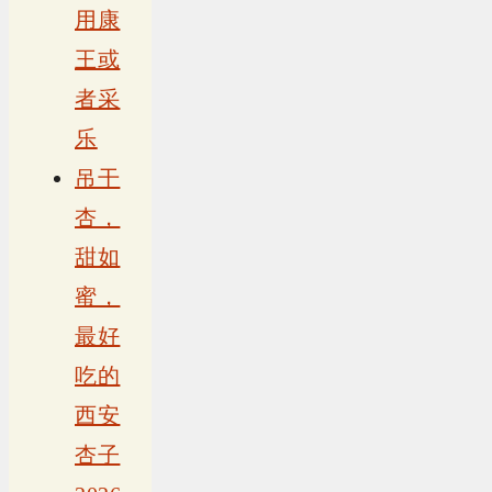
用康
王或
者采
乐
吊干
杏，
甜如
蜜，
最好
吃的
西安
杏子