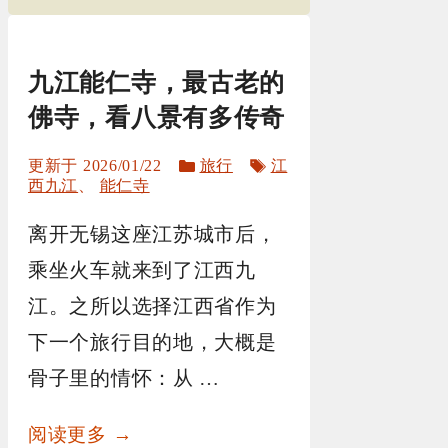
九江能仁寺，最古老的
佛寺，看八景有多传奇
分
标
2026/01/22
旅行
江
类
签
西九江
、
能仁寺
离开无锡这座江苏城市后，
乘坐火车就来到了江西九
江。之所以选择江西省作为
下一个旅行目的地，大概是
骨子里的情怀：从 …
阅读更多 →