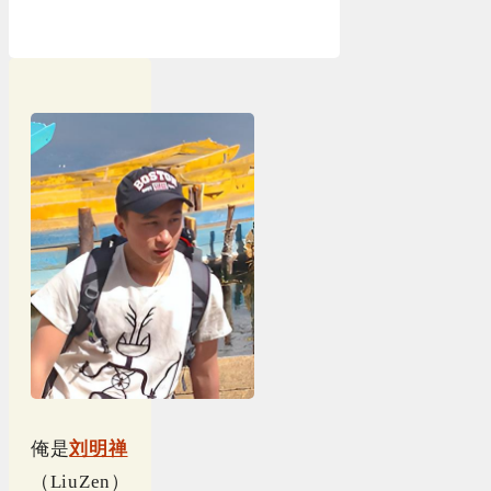
俺是
刘明禅
（LiuZen）