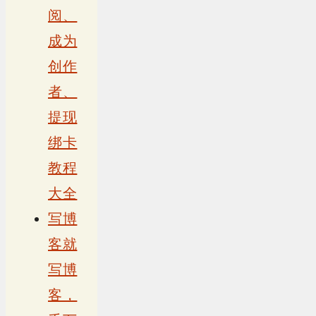
阅、
成为
创作
者、
提现
绑卡
教程
大全
写博
客就
写博
客，