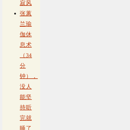
寂风
张蕙
兰瑜
伽休
息术
（34
分
钟），
没人
能坚
持听
完就
睡了