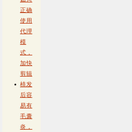
正确
使用
代理
模
式，
加快
剪辑
植发
后容
易有
毛囊
炎，