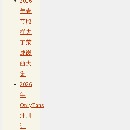
2026
年春
节照
样去
了荣
成岗
西大
集
2026
年
OnlyFans
注册
订