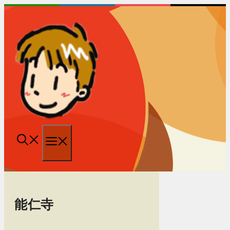
跳
至
内
容
菜
单
能仁寺