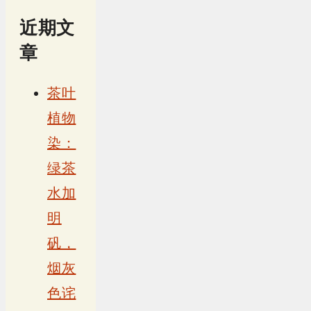
近期文
章
茶叶
植物
染：
绿茶
水加
明
矾，
烟灰
色诧