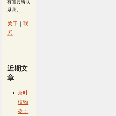
有需要请联
系我。
关于
｜
联
系
近期文
章
茶叶
植物
染：