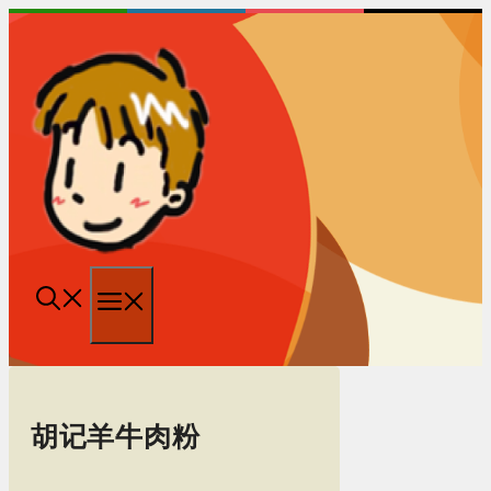
跳
至
内
容
菜
单
胡记羊牛肉粉