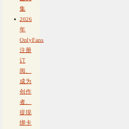
集
2026
年
OnlyFans
注册
订
阅、
成为
创作
者、
提现
绑卡