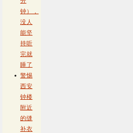
分
钟），
没人
能坚
持听
完就
睡了
警惕
西安
钟楼
附近
的缝
补衣