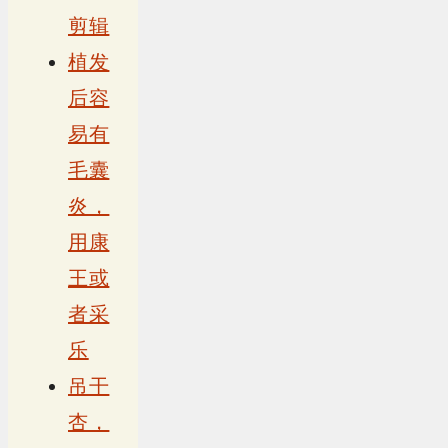
剪辑
植发
后容
易有
毛囊
炎，
用康
王或
者采
乐
吊干
杏，