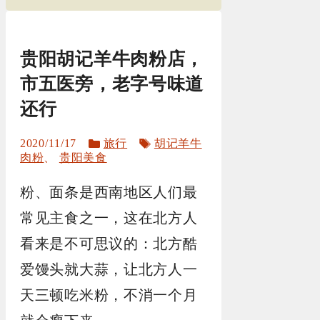
贵阳胡记羊牛肉粉店，
市五医旁，老字号味道
还行
分
标
2020/11/17
旅行
胡记羊牛
类
签
肉粉
、
贵阳美食
粉、面条是西南地区人们最
常见主食之一，这在北方人
看来是不可思议的：北方酷
爱馒头就大蒜，让北方人一
天三顿吃米粉，不消一个月