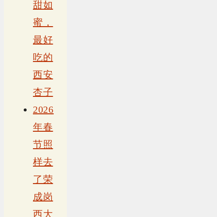
甜如
蜜，
最好
吃的
西安
杏子
2026
年春
节照
样去
了荣
成岗
西大