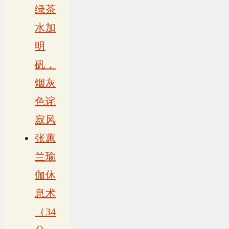
绿茶
水加
明
矾，
烟灰
色诧
寂风
张蕙
兰瑜
伽休
息术
（34