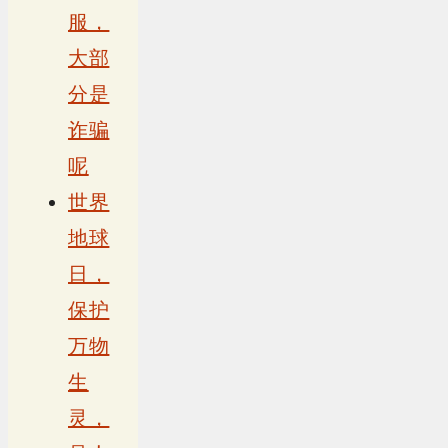
服，
大部
分是
诈骗
呢
世界
地球
日，
保护
万物
生
灵，