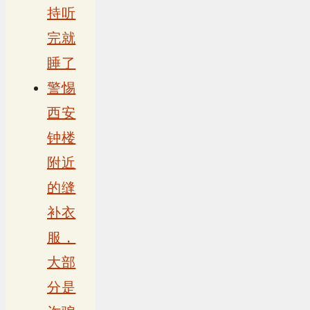
持听
完就
睡了
警惕
西安
钟楼
附近
的缝
补衣
服，
大部
分是