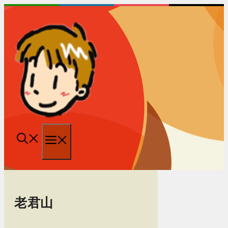
跳
至
内
容
菜
单
老君山