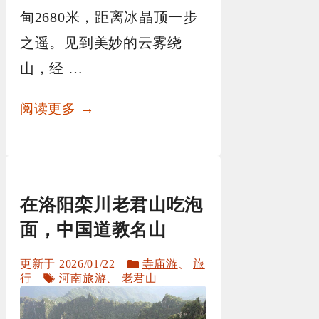
甸2680米，距离冰晶顶一步
之遥。见到美妙的云雾绕
山，经 …
阅读更多 →
在洛阳栾川老君山吃泡
面，中国道教名山
分
2026/01/22
寺庙游
、
旅
标
类
行
河南旅游
、
老君山
签