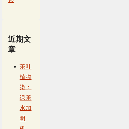
近期文
章
茶叶
植物
染：
绿茶
水加
明
矾，