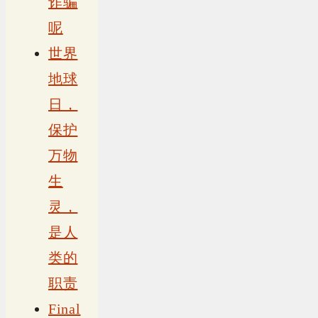
诈骗
呢
世界
地球
日，
保护
万物
生
灵，
是人
类的
职责
Final