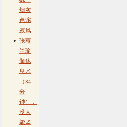
烟灰
色诧
寂风
张蕙
兰瑜
伽休
息术
（34
分
钟），
没人
能坚