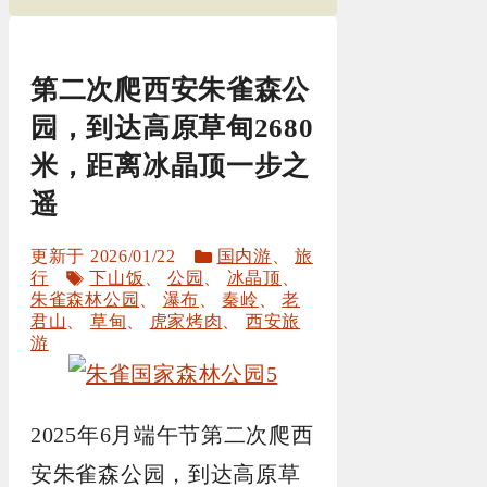
第二次爬西安朱雀森公
园，到达高原草甸2680
米，距离冰晶顶一步之
遥
分
2026/01/22
国内游
、
旅
标
类
行
下山饭
、
公园
、
冰晶顶
、
签
朱雀森林公园
、
瀑布
、
秦岭
、
老
君山
、
草甸
、
虎家烤肉
、
西安旅
游
2025年6月端午节第二次爬西
安朱雀森公园，到达高原草