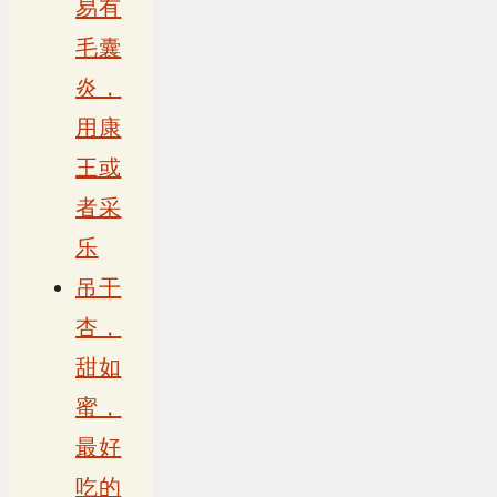
易有
毛囊
炎，
用康
王或
者采
乐
吊干
杏，
甜如
蜜，
最好
吃的