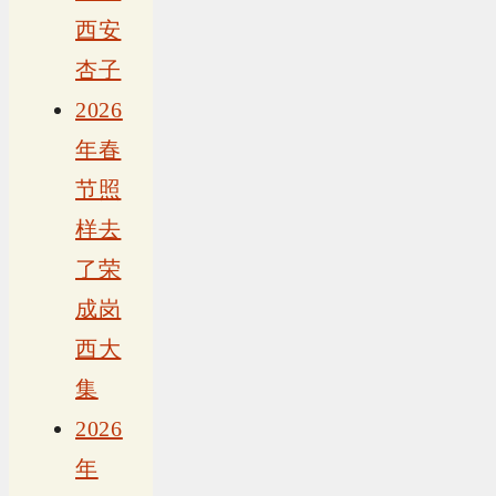
西安
杏子
2026
年春
节照
样去
了荣
成岗
西大
集
2026
年