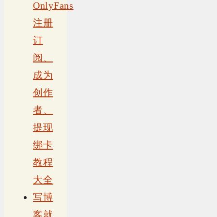
OnlyFans
注册
订
阅、
成为
创作
者、
提现
绑卡
教程
大全
写博
客就