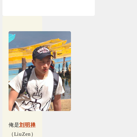
俺是
刘明禅
（LiuZen）