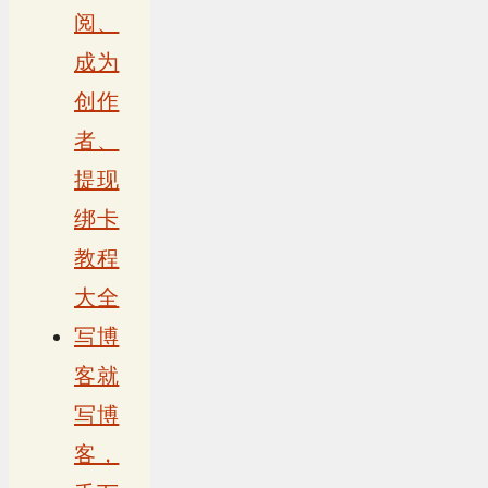
阅、
成为
创作
者、
提现
绑卡
教程
大全
写博
客就
写博
客，