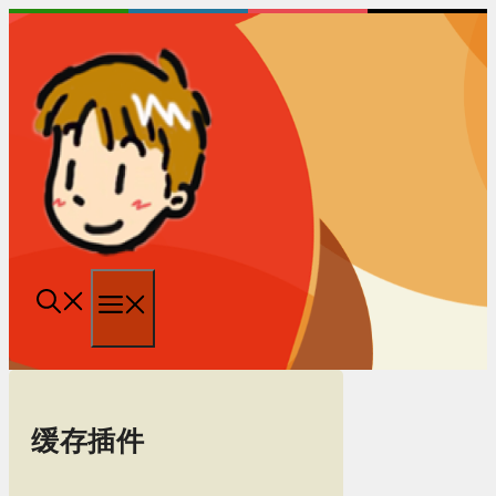
跳
至
内
容
菜
单
缓存插件