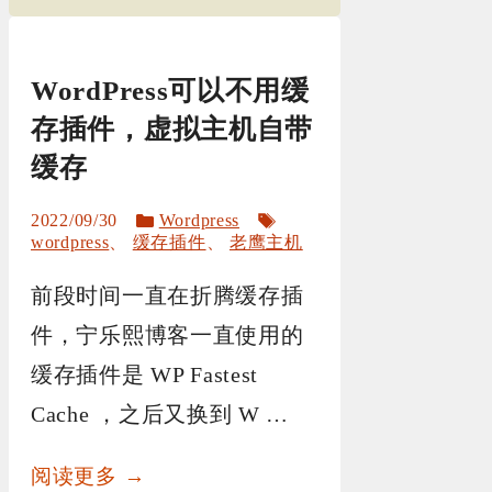
WordPress可以不用缓
存插件，虚拟主机自带
缓存
分
标
2022/09/30
Wordpress
类
签
wordpress
、
缓存插件
、
老鹰主机
前段时间一直在折腾缓存插
件，宁乐熙博客一直使用的
缓存插件是 WP Fastest
Cache ，之后又换到 W …
阅读更多 →