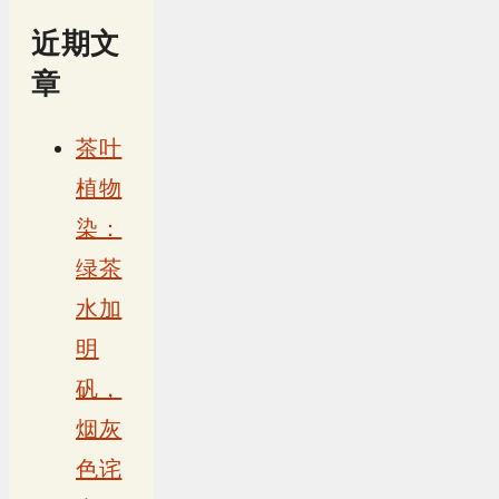
近期文
章
茶叶
植物
染：
绿茶
水加
明
矾，
烟灰
色诧