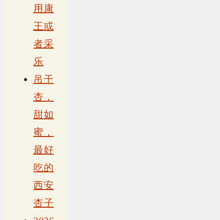
用康
王或
者采
乐
吊干
杏，
甜如
蜜，
最好
吃的
西安
杏子