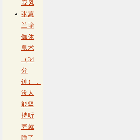
寂风
张蕙
兰瑜
伽休
息术
（34
分
钟），
没人
能坚
持听
完就
睡了