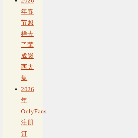
2026
年春
节照
样去
了荣
成岗
西大
集
2026
年
OnlyFans
注册
订