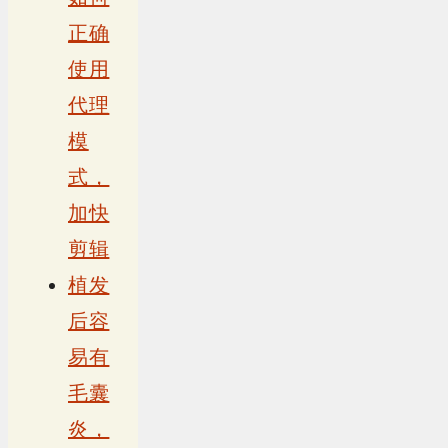
正确
使用
代理
模
式，
加快
剪辑
植发
后容
易有
毛囊
炎，