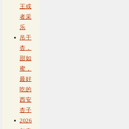
王或
者采
乐
吊干
杏，
甜如
蜜，
最好
吃的
西安
杏子
2026