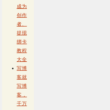
成为
创作
者、
提现
绑卡
教程
大全
写博
客就
写博
客，
千万