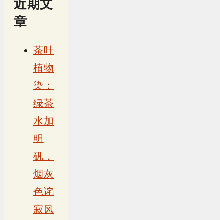
近期文
章
茶叶
植物
染：
绿茶
水加
明
矾，
烟灰
色诧
寂风