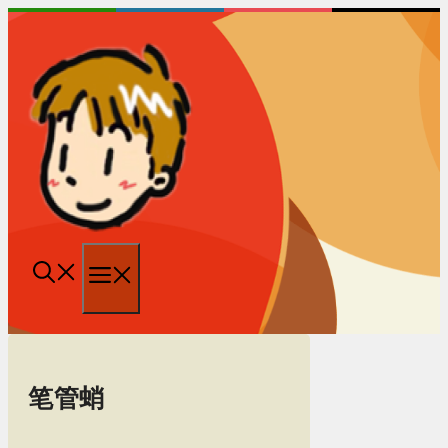
跳
至
内
容
菜
单
笔管蛸