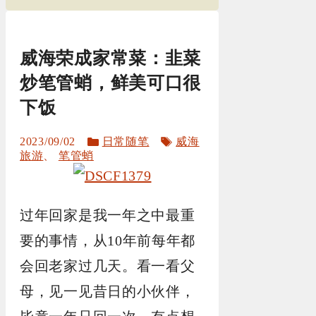
威海荣成家常菜：韭菜
炒笔管蛸，鲜美可口很
下饭
分
标
2023/09/02
日常随笔
威海
类
签
旅游
、
笔管蛸
过年回家是我一年之中最重
要的事情，从10年前每年都
会回老家过几天。看一看父
母，见一见昔日的小伙伴，