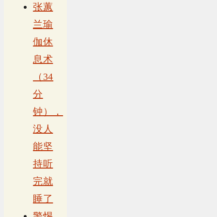
张蕙
兰瑜
伽休
息术
（34
分
钟），
没人
能坚
持听
完就
睡了
警惕