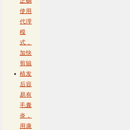
正确
使用
代理
模
式，
加快
剪辑
植发
后容
易有
毛囊
炎，
用康