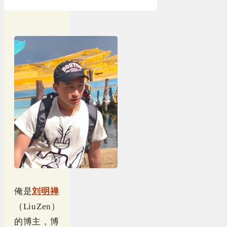
俺是
刘明禅
（LiuZen）
的博主，博