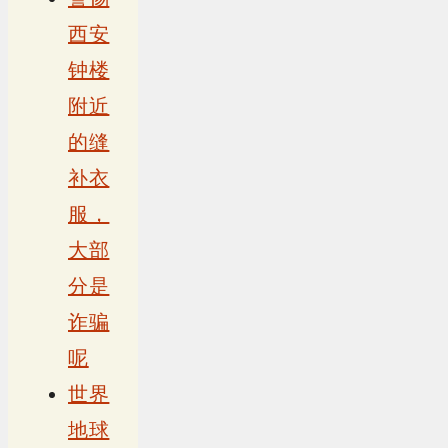
西安
钟楼
附近
的缝
补衣
服，
大部
分是
诈骗
呢
世界
地球