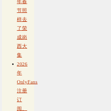
年春
节照
样去
了荣
成岗
西大
集
2026
年
OnlyFans
注册
订
阅、