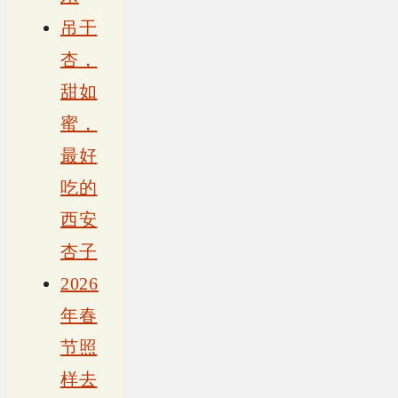
吊干
杏，
甜如
蜜，
最好
吃的
西安
杏子
2026
年春
节照
样去