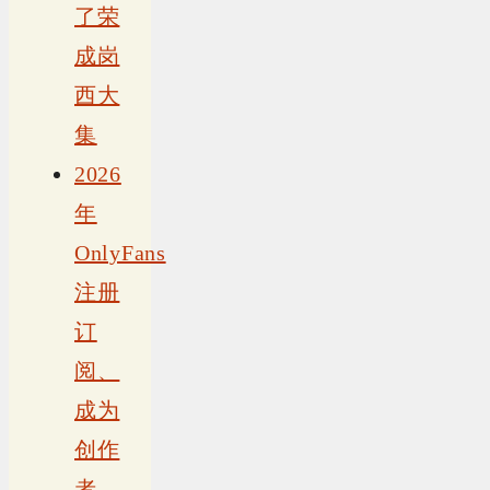
了荣
成岗
西大
集
2026
年
OnlyFans
注册
订
阅、
成为
创作
者、