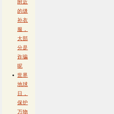
附近
的缝
补衣
服，
大部
分是
诈骗
呢
世界
地球
日，
保护
万物