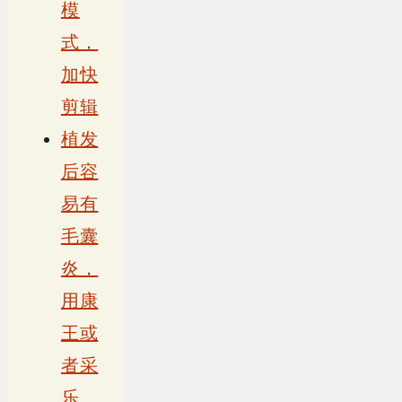
模
式，
加快
剪辑
植发
后容
易有
毛囊
炎，
用康
王或
者采
乐