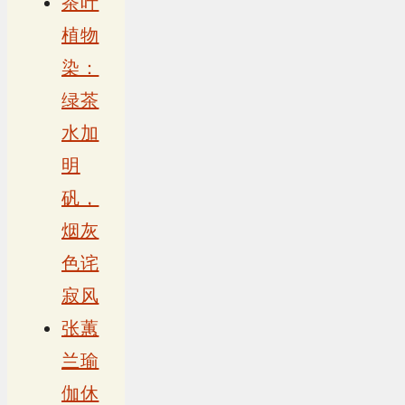
茶叶
植物
染：
绿茶
水加
明
矾，
烟灰
色诧
寂风
张蕙
兰瑜
伽休