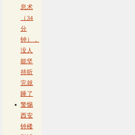
息术
（34
分
钟），
没人
能坚
持听
完就
睡了
警惕
西安
钟楼