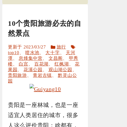
10个贵阳旅游必去的自
然景点
分
标
2023/03/27
旅行
类
签
top10
、
喷水池
、
大十字
、
天河
潭
、
息烽集中营
、
文昌阁
、
甲秀
楼
、
白宫
、
百花湖
、
红枫湖
、
花
果园
、
花溪公园
、
观山湖公园
、
贵阳旅游
、
青岩古镇
、
黔灵山公
园
贵阳是一座林城，也是一座
适宜人类居住的城市，很多
人这么评价贵阳：啥都有，