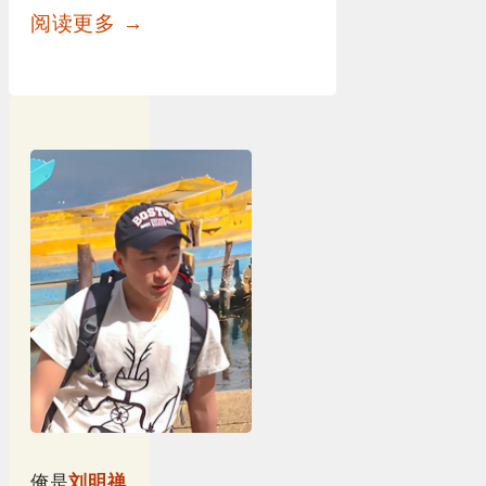
阅读更多 →
俺是
刘明禅