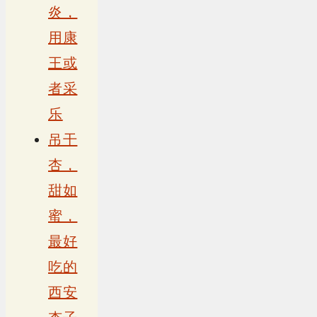
炎，
用康
王或
者采
乐
吊干
杏，
甜如
蜜，
最好
吃的
西安