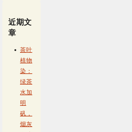
近期文
章
茶叶
植物
染：
绿茶
水加
明
矾，
烟灰