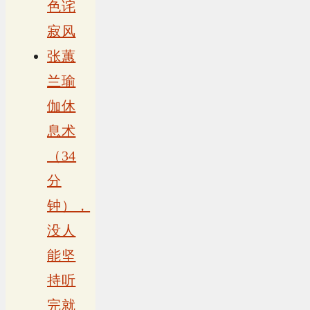
色诧
寂风
张蕙
兰瑜
伽休
息术
（34
分
钟），
没人
能坚
持听
完就