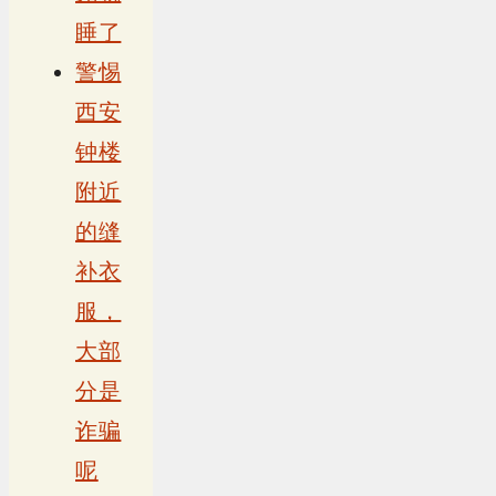
睡了
警惕
西安
钟楼
附近
的缝
补衣
服，
大部
分是
诈骗
呢