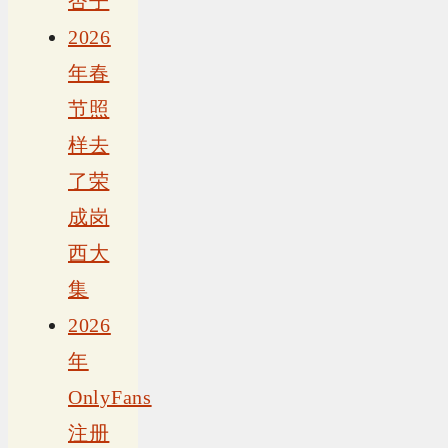
杏子
2026
年春
节照
样去
了荣
成岗
西大
集
2026
年
OnlyFans
注册