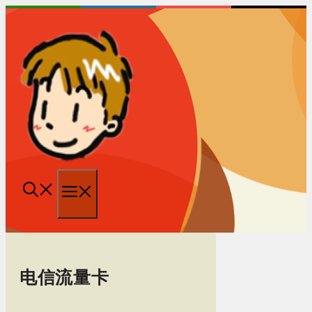
跳
至
内
容
菜
单
电信流量卡