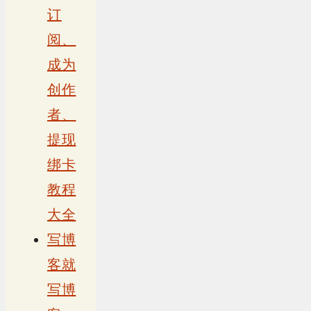
订
阅、
成为
创作
者、
提现
绑卡
教程
大全
写博
客就
写博