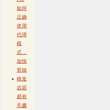
如何
正确
使用
代理
模
式，
加快
剪辑
植发
后容
易有
毛囊