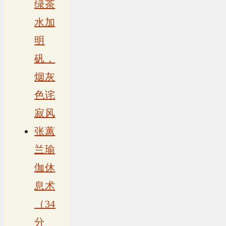
绿茶
水加
明
矾，
烟灰
色诧
寂风
张蕙
兰瑜
伽休
息术
（34
分