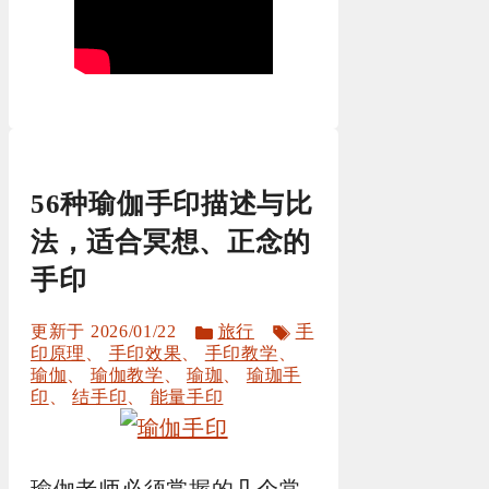
56种瑜伽手印描述与比
法，适合冥想、正念的
手印
分
标
2026/01/22
旅行
手
类
签
印原理
、
手印效果
、
手印教学
、
瑜伽
、
瑜伽教学
、
瑜珈
、
瑜珈手
印
、
结手印
、
能量手印