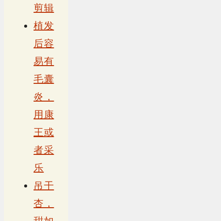
剪辑
植发
后容
易有
毛囊
炎，
用康
王或
者采
乐
吊干
杏，