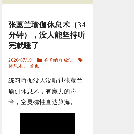
张蕙兰瑜伽休息术（34
分钟），没人能坚持听
完就睡了
分
标
2026/07/19
圣多纳释放法
类
签
休息术
、
瑜伽
练习瑜伽没人没听过张蕙兰
瑜伽休息术，有魔力的声
音，空灵磁性直达脑海。