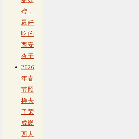
甜如
蜜，
最好
吃的
西安
杏子
2026
年春
节照
样去
了荣
成岗
西大