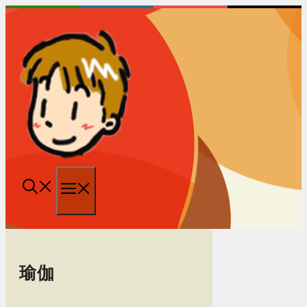
跳
至
内
容
菜
单
瑜伽