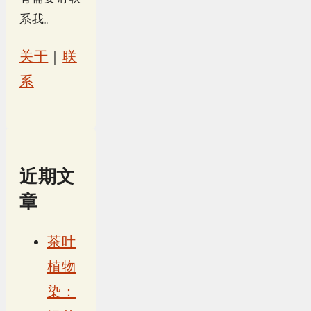
系我。
关于
｜
联
系
近期文
章
茶叶
植物
染：