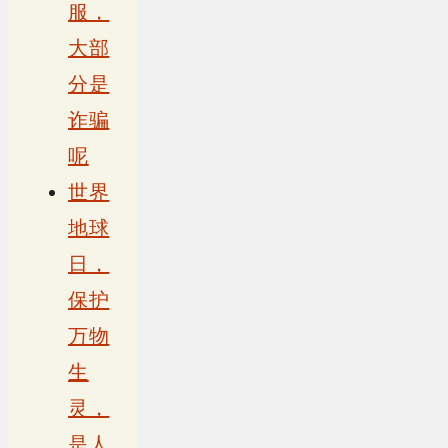
服，
大部
分是
诈骗
呢
世界
地球
日，
保护
万物
生
灵，
是人