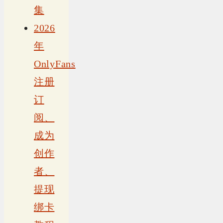
集
2026
年
OnlyFans
注册
订
阅、
成为
创作
者、
提现
绑卡