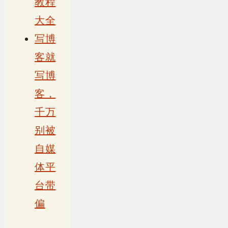
教程
大全
写博
客就
写博
客，
千万
别被
自媒
体平
台带
偏