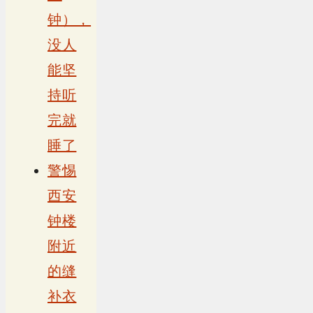
钟），
没人
能坚
持听
完就
睡了
警惕
西安
钟楼
附近
的缝
补衣