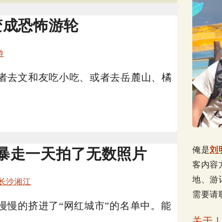
变成恐怖游轮
游
者去文和友吃小吃、或者去岳麓山、橘
俺是
刘
暴走一天拍了无数照片
客内容
地、游
长沙湘江
需要请
慢慢的挤进了“网红城市”的名单中。能
关于