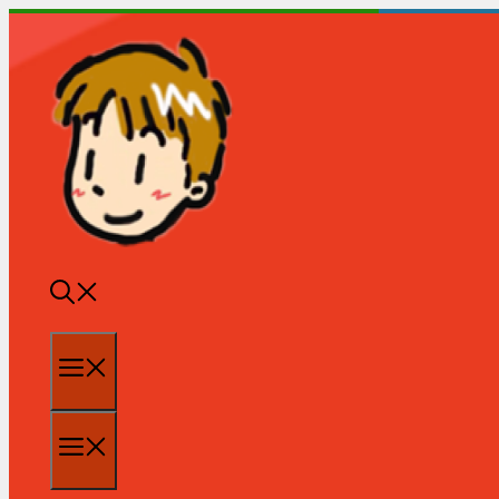
跳
至
内
容
菜
单
菜