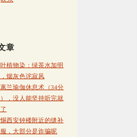
文章
茶叶植物染：绿茶水加明
矾，烟灰色诧寂风
蕙兰瑜伽休息术（34分
钟），没人能坚持听完就
睡了
警惕西安钟楼附近的缝补
衣服，大部分是诈骗呢