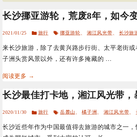
长沙挪亚游轮，荒废8年，如今
分
标
2021/01/25
旅行
挪亚游轮
、
湘江风光带
、
长沙旅
类
签
来长沙旅游，除了去黄兴路步行街、太平老街或
子洲头赏​风景以外，还有许多掩藏的 …
阅读更多 →
长沙最佳打卡地，湘江风光带，
分
标
2020/11/30
旅行
岳麓山
、
橘子洲
、
湘江风光带
、
类
签
长沙近些年作为中国最值得去旅游的城市之一，