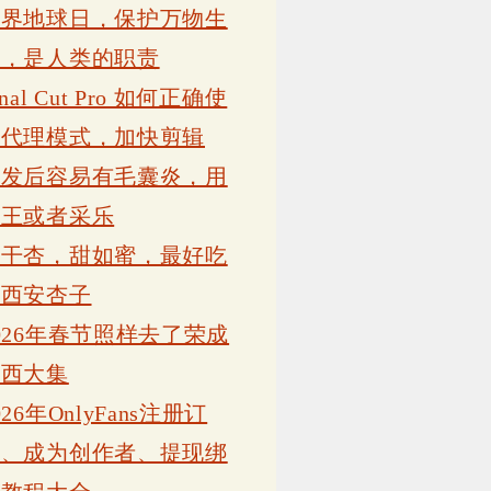
世界地球日，保护万物生
灵，是人类的职责
inal Cut Pro 如何正确使
用代理模式，加快剪辑
植发后容易有毛囊炎，用
康王或者采乐
吊干杏，甜如蜜，最好吃
的西安杏子
026年春节照样去了荣成
岗西大集
026年OnlyFans注册订
阅、成为创作者、提现绑