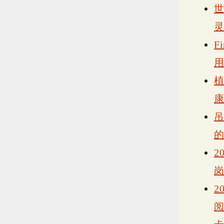
F
2
2