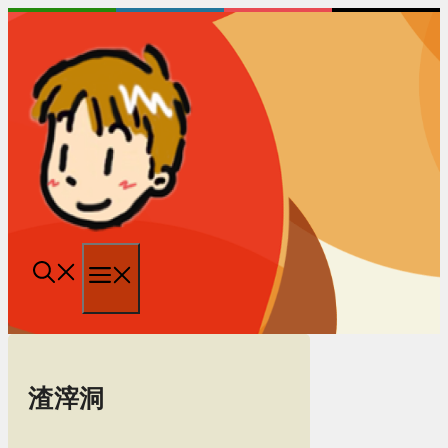
跳
至
内
容
菜
单
渣滓洞