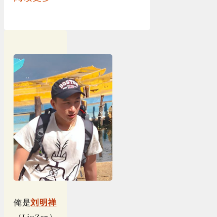
俺是
刘明禅