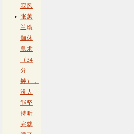
寂风
张蕙
兰瑜
伽休
息术
（34
分
钟），
没人
能坚
持听
完就