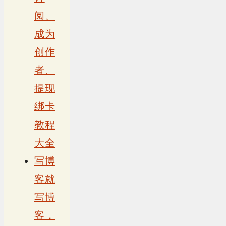
阅、
成为
创作
者、
提现
绑卡
教程
大全
写博
客就
写博
客，