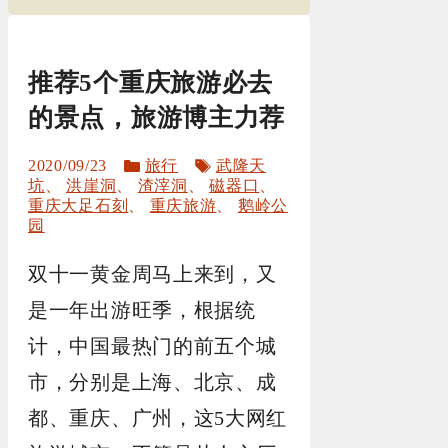
推荐5个重庆旅游必去
的景点，旅游博主力荐
分
标
2020/09/23
旅行
武隆天
类
签
坑
、
洪崖洞
、
渣滓洞
、
磁器口
、
重庆大足石刻
、
重庆旅游
、
鹅岭公
园
双十一黄金周马上来到，又
是一年出游旺季，根据统
计，中国最热门的前五个城
市，分别是上海、北京、成
都、重庆、广州，这5大网红