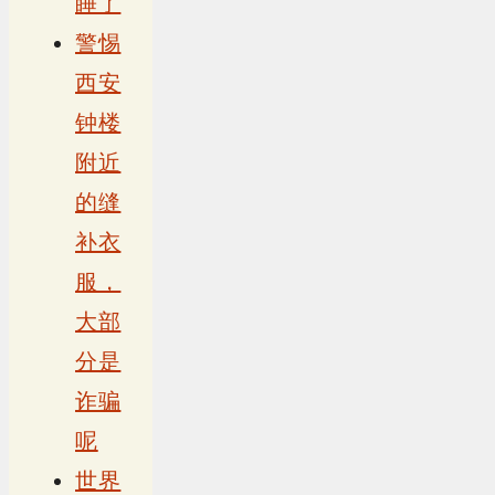
睡了
警惕
西安
钟楼
附近
的缝
补衣
服，
大部
分是
诈骗
呢
世界