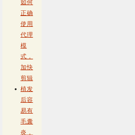
如何
正确
使用
代理
模
式，
加快
剪辑
植发
后容
易有
毛囊
炎，