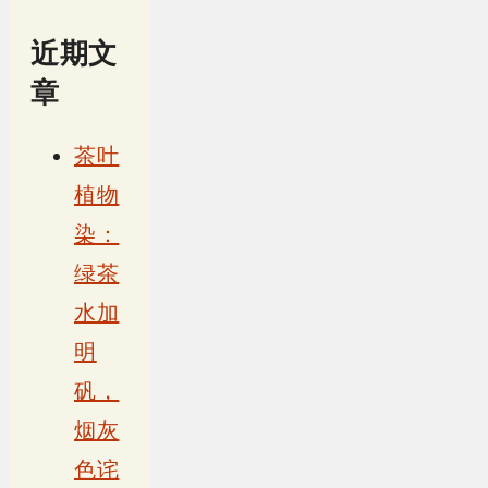
近期文
章
茶叶
植物
染：
绿茶
水加
明
矾，
烟灰
色诧