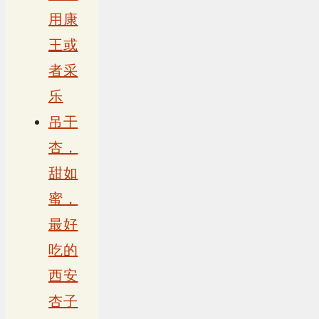
用康
王或
者采
乐
吊干
杏，
甜如
蜜，
最好
吃的
西安
杏子