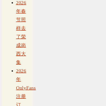
2026
年春
节照
样去
了荣
成岗
西大
集
2026
年
OnlyFans
注册
订