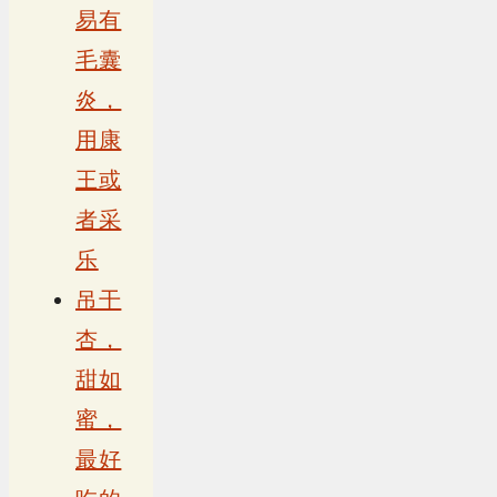
易有
毛囊
炎，
用康
王或
者采
乐
吊干
杏，
甜如
蜜，
最好