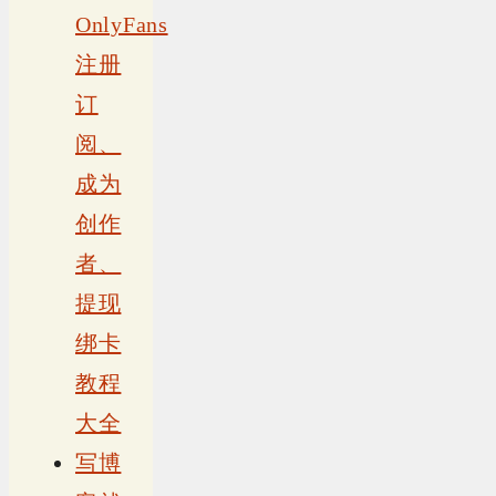
OnlyFans
注册
订
阅、
成为
创作
者、
提现
绑卡
教程
大全
写博