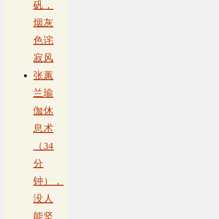
矾，
烟灰
色诧
寂风
张蕙
兰瑜
伽休
息术
（34
分
钟），
没人
能坚