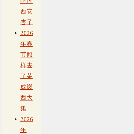
吃的
西安
杏子
2026
年春
节照
样去
了荣
成岗
西大
集
2026
年