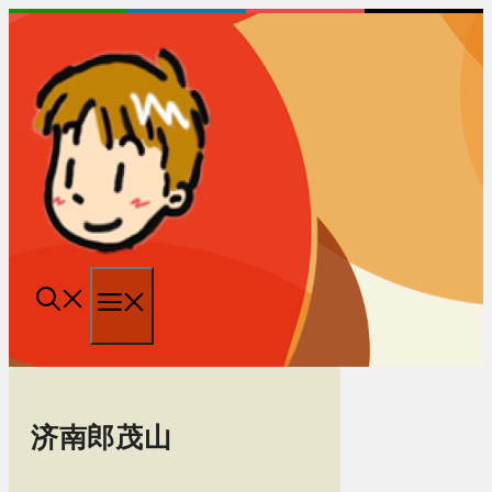
跳
至
内
容
菜
单
济南郎茂山