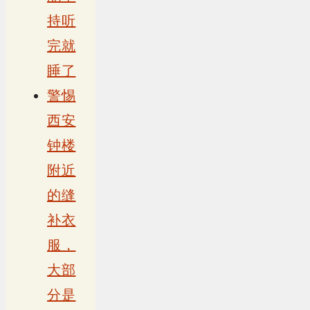
持听
完就
睡了
警惕
西安
钟楼
附近
的缝
补衣
服，
大部
分是