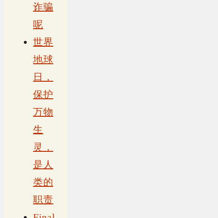
诈骗
呢
世界
地球
日，
保护
万物
生
灵，
是人
类的
职责
Final