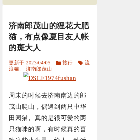
济南郎茂山的狸花大肥
猫，有点像夏目友人帐
的斑大人
分
标
2023/04/05
旅行
流
类
签
浪猫
、
济南郎茂山
周末的时候去济南南边的郎
茂山爬山，偶遇到两只中华
田园猫。真的是很可爱的两
只猫咪的啊，有时候真的喜