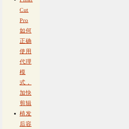
Cut
Pro
如何
正确
使用
代理
模
式，
加快
剪辑
植发
后容