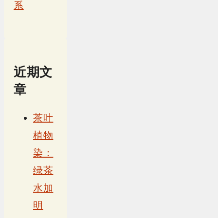
系
近期文
章
茶叶
植物
染：
绿茶
水加
明