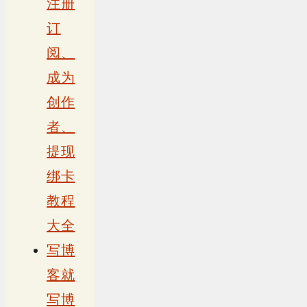
注册
订
阅、
成为
创作
者、
提现
绑卡
教程
大全
写博
客就
写博