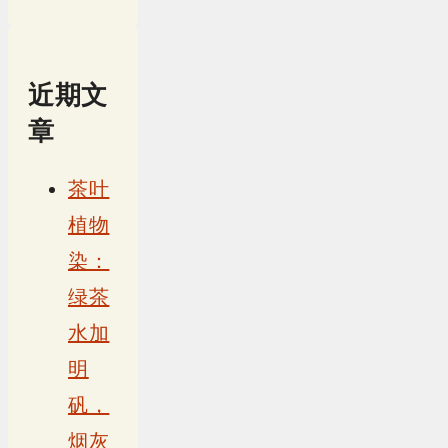
近期文
章
茶叶
植物
染：
绿茶
水加
明
矾，
烟灰