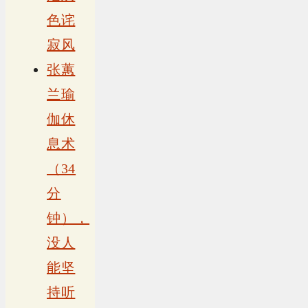
色诧
寂风
张蕙
兰瑜
伽休
息术
（34
分
钟），
没人
能坚
持听