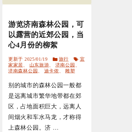
游览济南森林公园，可
以露营的近郊公园，当
心4月份的柳絮
分
标
2025/01/19
旅行
宜
类
签
家家居
、
山东旅游
、
济南公园
、
济南森林公园
、
迪卡侬
、
雕塑
别的城市的森林公园一般都
是远离城市繁华地带都在郊
区，占地面积巨大，远离人
间烟火和车水马龙，才称得
上森林公园。济 …