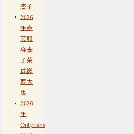
杏子
2026
年春
节照
样去
了荣
成岗
西大
集
2026
年
OnlyFans