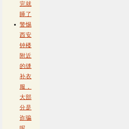
完就
睡了
警惕
西安
钟楼
附近
的缝
补衣
服，
大部
分是
诈骗
呢