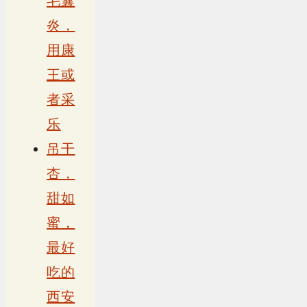
毛囊
炎，
用康
王或
者采
乐
吊干
杏，
甜如
蜜，
最好
吃的
西安