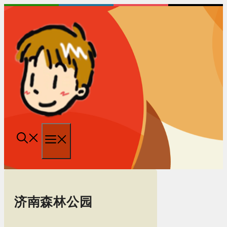
跳
至
内
容
菜
单
济南森林公园