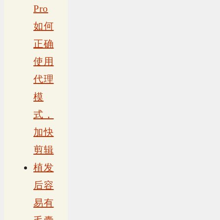
Pro
如何
正确
使用
代理
模
式，
加快
剪辑
植发
后容
易有