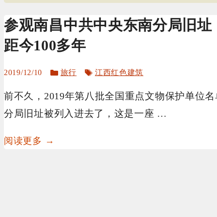
参观南昌中共中央东南分局旧址，
距今100多年
分
标
2019/12/10
旅行
江西红色建筑
类
签
前不久，2019年第八批全国重点文物保护单位
分局旧址被列入进去了，这是一座 …
阅读更多 →