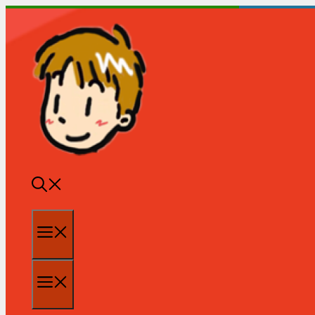
跳
至
内
容
菜
单
菜