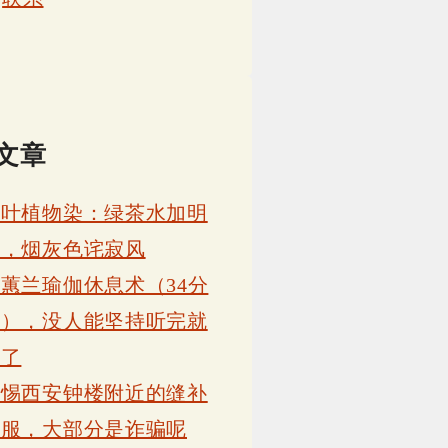
文章
茶叶植物染：绿茶水加明
矾，烟灰色诧寂风
蕙兰瑜伽休息术（34分
钟），没人能坚持听完就
睡了
警惕西安钟楼附近的缝补
衣服，大部分是诈骗呢