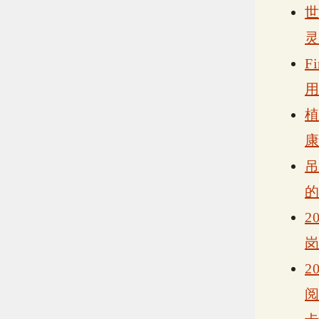
F
2
2