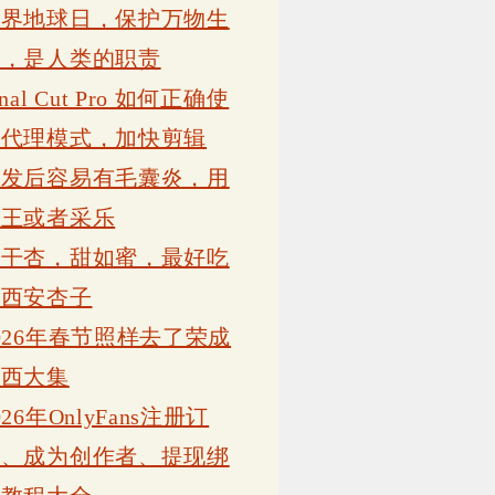
世界地球日，保护万物生
灵，是人类的职责
inal Cut Pro 如何正确使
用代理模式，加快剪辑
植发后容易有毛囊炎，用
康王或者采乐
吊干杏，甜如蜜，最好吃
的西安杏子
026年春节照样去了荣成
岗西大集
026年OnlyFans注册订
阅、成为创作者、提现绑