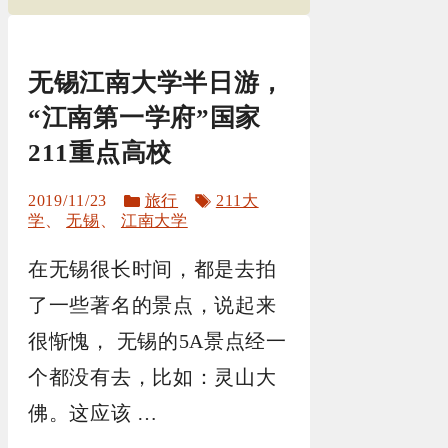
无锡江南大学半日游，
“江南第一学府”国家
211重点高校
分
标
2019/11/23
旅行
211大
类
签
学
、
无锡
、
江南大学
在无锡很长时间，都是去拍
了一些著名的景点，说起来
很惭愧， 无锡的5A景点经一
个都没有去，比如：灵山大
佛。这应该 …