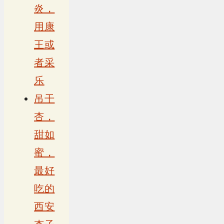
炎，
用康
王或
者采
乐
吊干
杏，
甜如
蜜，
最好
吃的
西安