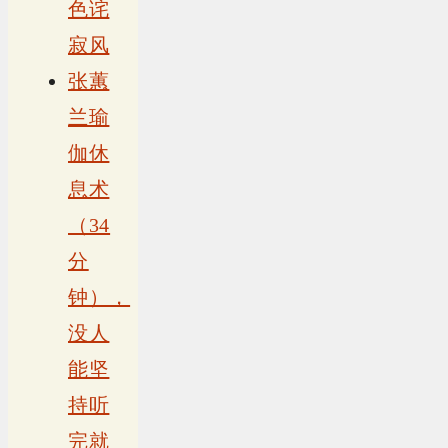
色诧
寂风
张蕙
兰瑜
伽休
息术
（34
分
钟），
没人
能坚
持听
完就