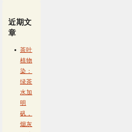
近期文
章
茶叶
植物
染：
绿茶
水加
明
矾，
烟灰