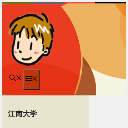
跳
至
内
容
菜
单
江南大学