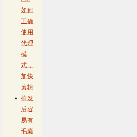
如何
正确
使用
代理
模
式，
加快
剪辑
植发
后容
易有
毛囊