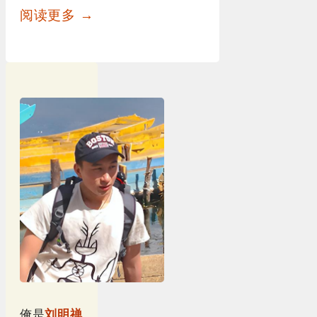
阅读更多 →
俺是
刘明禅