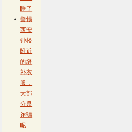
睡了
警惕
西安
钟楼
附近
的缝
补衣
服，
大部
分是
诈骗
呢