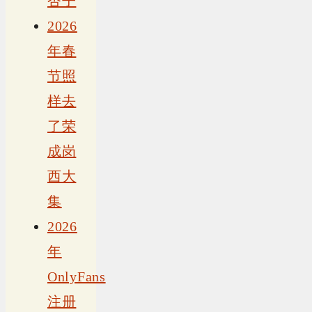
杏子
2026
年春
节照
样去
了荣
成岗
西大
集
2026
年
OnlyFans
注册