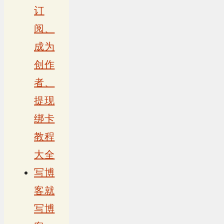
订
阅、
成为
创作
者、
提现
绑卡
教程
大全
写博
客就
写博