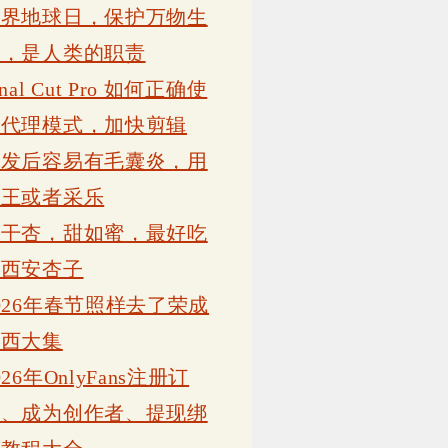
世界地球日，保护万物生
灵，是人类的职责
inal Cut Pro 如何正确使
用代理模式，加快剪辑
植发后容易有毛囊炎，用
康王或者采乐
吊干杏，甜如蜜，最好吃
的西安杏子
026年春节照样去了荣成
岗西大集
026年OnlyFans注册订
阅、成为创作者、提现绑