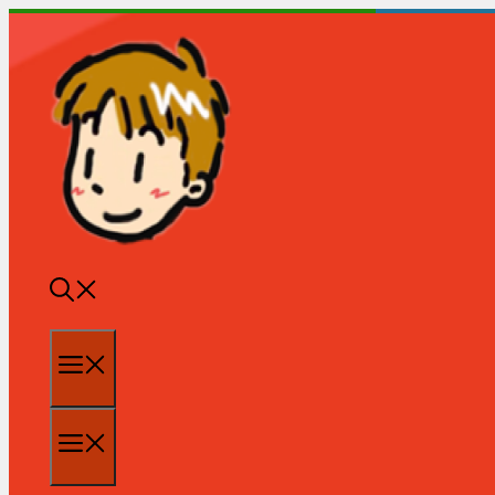
跳
至
内
容
菜
单
菜