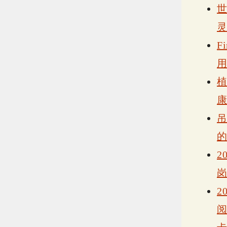
F
2
2