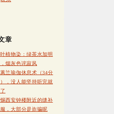
文章
茶叶植物染：绿茶水加明
矾，烟灰色诧寂风
蕙兰瑜伽休息术（34分
钟），没人能坚持听完就
睡了
警惕西安钟楼附近的缝补
衣服，大部分是诈骗呢