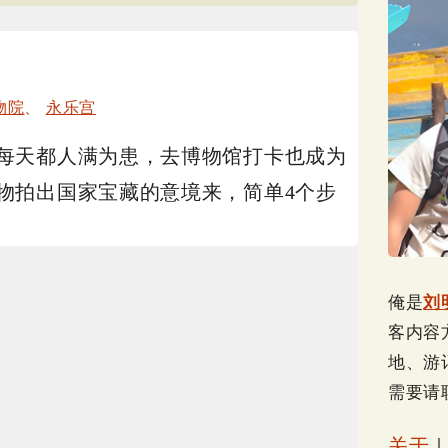
物院
、
永乐宫
每天都人满为患，去博物馆打卡也成为
物拍出国家宝藏的意境来，简单4个步
俺是
刘
客内容
地、游
需要请
关于