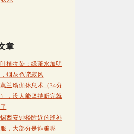
文章
茶叶植物染：绿茶水加明
矾，烟灰色诧寂风
蕙兰瑜伽休息术（34分
钟），没人能坚持听完就
睡了
警惕西安钟楼附近的缝补
衣服，大部分是诈骗呢