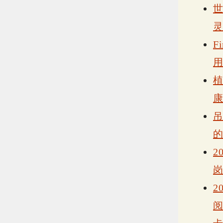
F
2
2