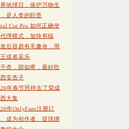
世界地球日，保护万物生
灵，是人类的职责
inal Cut Pro 如何正确使
用代理模式，加快剪辑
植发后容易有毛囊炎，用
康王或者采乐
吊干杏，甜如蜜，最好吃
的西安杏子
026年春节照样去了荣成
岗西大集
026年OnlyFans注册订
阅、成为创作者、提现绑