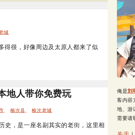
老城
多得很，好像周边及太原人都来了似
俺是
刘
：本地人带你免费玩
客内容
地、游
市
、
榆次县
、
榆次老城
需要请
年历史，是一座名副其实的老街，这里相
关于