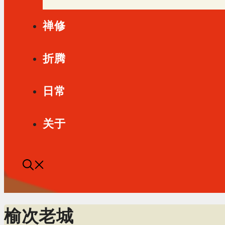
禅修
折腾
日常
关于
榆次老城