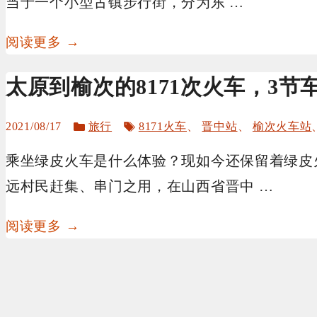
当于一个小型古镇步行街，分为东 …
阅读更多 →
太原到榆次的8171次火车，3节
分
标
2021/08/17
旅行
8171火车
、
晋中站
、
榆次火车站
类
签
乘坐绿皮火车是什么体验？现如今还保留着绿皮
远村民赶集、串门之用，在山西省晋中 …
阅读更多 →