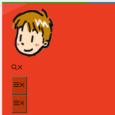
跳
至
内
容
菜
单
菜