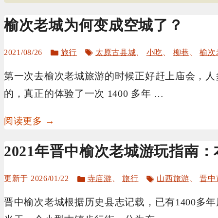
榆次老城为何变成空城了？
分
标
2021/08/26
旅行
太原古县城
、
小吃
、
柳巷
、
榆次
类
签
第一次去榆次老城旅游的时候正好赶上庙会，人
的，真正的体验了一次 1400 多年 …
阅读更多 →
2021年晋中榆次老城游玩指南
分
标
2026/01/22
寺庙游
、
旅行
山西旅游
、
晋中
类
签
晋中榆次老城根据历史县志记载，已有1400多