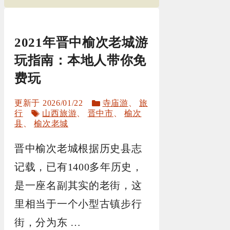
2021年晋中榆次老城游
玩指南：本地人带你免
费玩
分
2026/01/22
寺庙游
、
旅
标
类
行
山西旅游
、
晋中市
、
榆次
签
县
、
榆次老城
晋中榆次老城根据历史县志
记载，已有1400多年历史，
是一座名副其实的老街，这
里相当于一个小型古镇步行
街，分为东 …