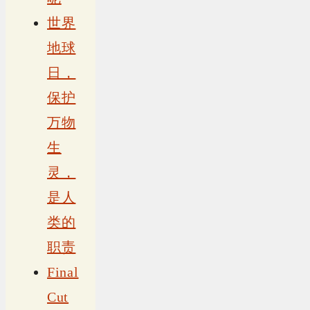
世界
地球
日，
保护
万物
生
灵，
是人
类的
职责
Final
Cut