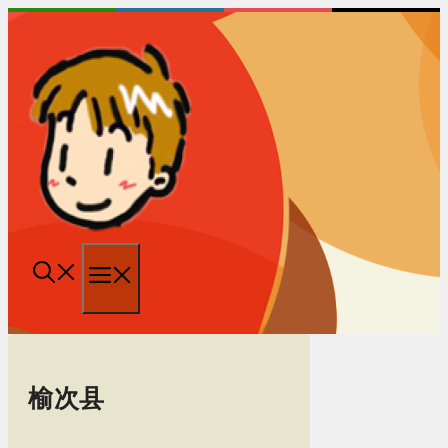
跳
至
内
容
菜
单
榆次县