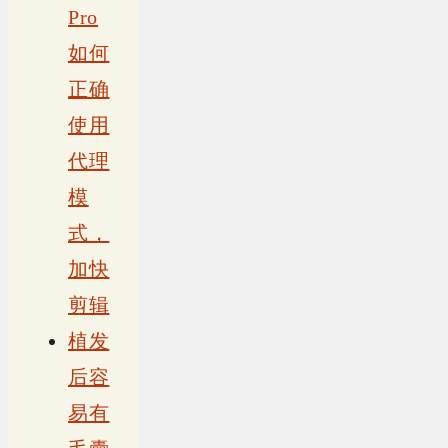
Pro
如何
正确
使用
代理
模
式，
加快
剪辑
植发
后容
易有