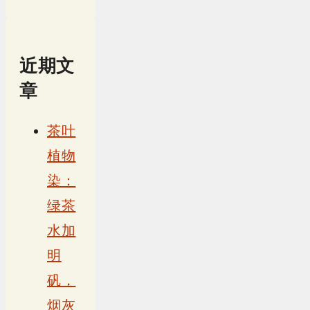
近期文
章
茶叶
植物
染：
绿茶
水加
明
矾，
烟灰