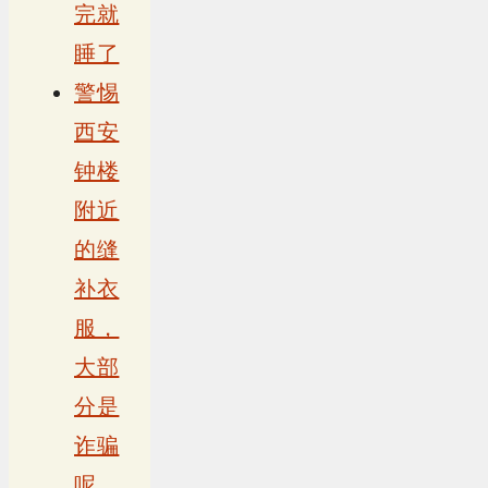
完就
睡了
警惕
西安
钟楼
附近
的缝
补衣
服，
大部
分是
诈骗
呢