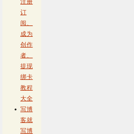
注册
订
阅、
成为
创作
者、
提现
绑卡
教程
大全
写博
客就
写博