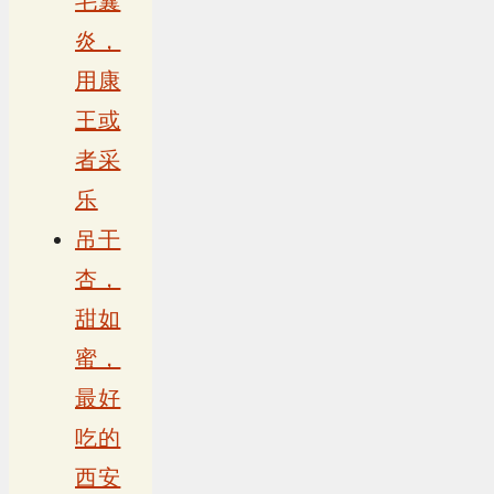
毛囊
炎，
用康
王或
者采
乐
吊干
杏，
甜如
蜜，
最好
吃的
西安