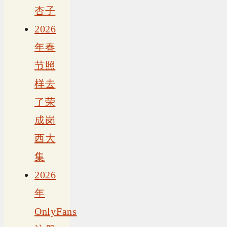
杏子
2026
年春
节照
样去
了荣
成岗
西大
集
2026
年
OnlyFans