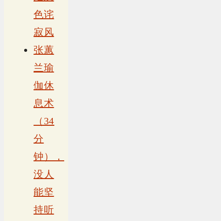
色诧
寂风
张蕙
兰瑜
伽休
息术
（34
分
钟），
没人
能坚
持听