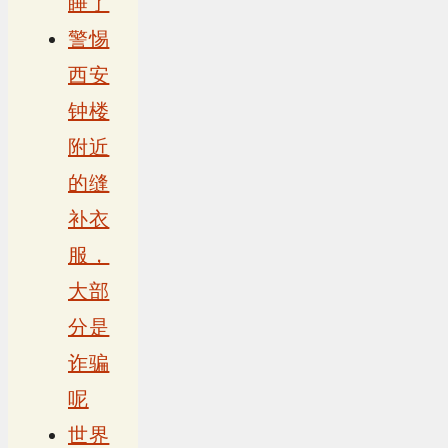
睡了
警惕
西安
钟楼
附近
的缝
补衣
服，
大部
分是
诈骗
呢
世界