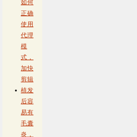
如何
正确
使用
代理
模
式，
加快
剪辑
植发
后容
易有
毛囊
炎，