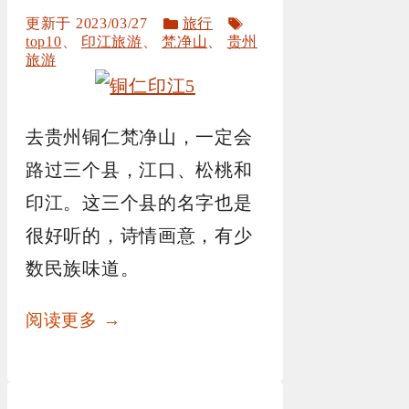
分
标
2023/03/27
旅行
类
签
top10
、
印江旅游
、
梵净山
、
贵州
旅游
去贵州铜仁梵净山，一定会
路过三个县，江口、松桃和
印江。这三个县的名字也是
很好听的，诗情画意，有少
数民族味道。
阅读更多 →