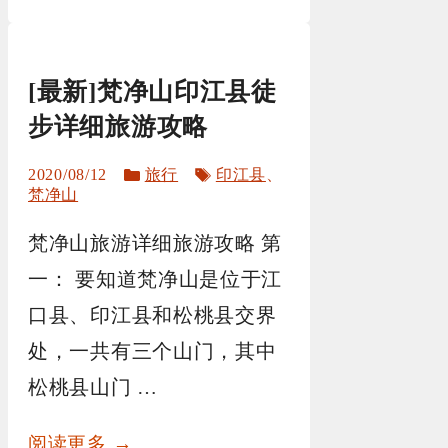
[最新]梵净山印江县徒
步详细旅游攻略
分
标
2020/08/12
旅行
印江县
、
类
签
梵净山
梵净山旅游详细旅游攻略 第
一： 要知道梵净山是位于江
口县、印江县和松桃县交界
处，一共有三个山门，其中
松桃县山门 …
阅读更多 →