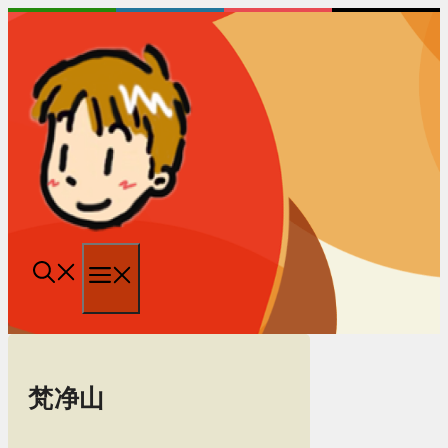
跳
至
内
容
菜
单
梵净山