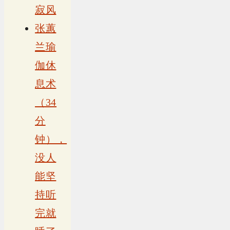
寂风
张蕙
兰瑜
伽休
息术
（34
分
钟），
没人
能坚
持听
完就