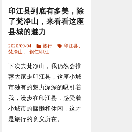
印江县到底有多美，除
了梵净山，来看看这座
县城的魅力
分
标
2020/09/04
旅行
印江县
、
类
签
梵净山
、
铜仁印江
下次去梵净山，我仍然会推
荐大家走印江县，这座小城
市独有的魅力深深的吸引着
我，漫步在印江县，感受着
小城市的慵懒和休闲，这才
是旅行的意义所在。