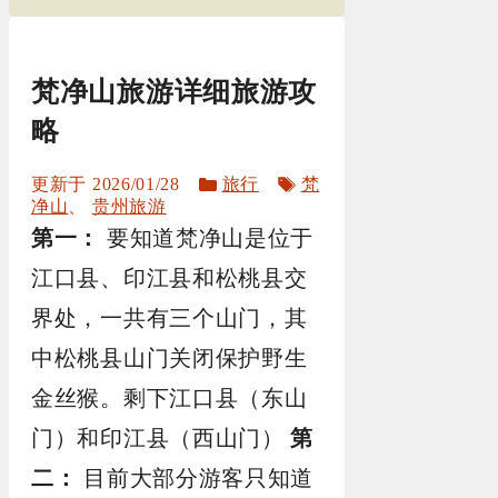
梵净山旅游详细旅游攻
略
分
标
2026/01/28
旅行
梵
类
签
净山
、
贵州旅游
第一：
要知道梵净山是位于
江口县、印江县和松桃县交
界处，一共有三个山门，其
中松桃县山门关闭保护野生
金丝猴。剩下江口县（东山
门）和印江县（西山门）
第
二：
目前大部分游客只知道