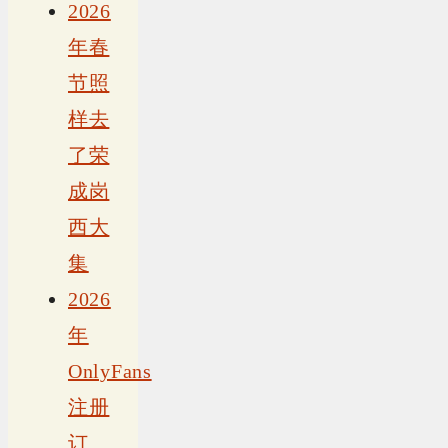
2026
年春
节照
样去
了荣
成岗
西大
集
2026
年
OnlyFans
注册
订