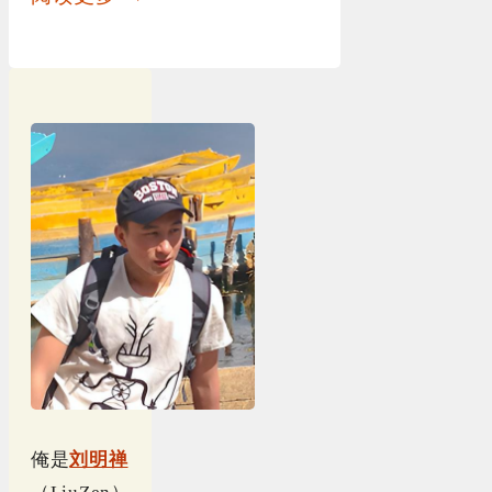
俺是
刘明禅