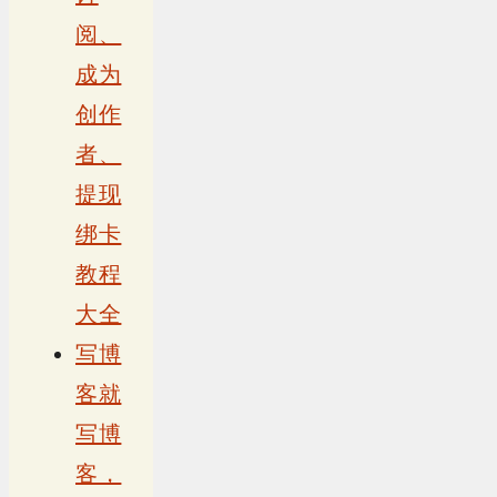
阅、
成为
创作
者、
提现
绑卡
教程
大全
写博
客就
写博
客，