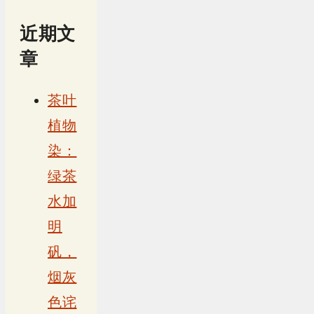
近期文
章
茶叶
植物
染：
绿茶
水加
明
矾，
烟灰
色诧