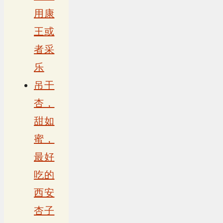
用康
王或
者采
乐
吊干
杏，
甜如
蜜，
最好
吃的
西安
杏子