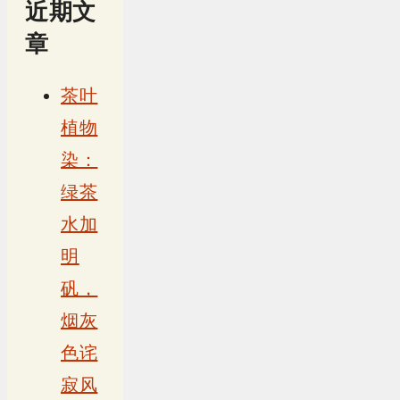
近期文
章
茶叶
植物
染：
绿茶
水加
明
矾，
烟灰
色诧
寂风