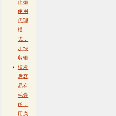
正确
使用
代理
模
式，
加快
剪辑
植发
后容
易有
毛囊
炎，
用康