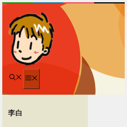
跳
至
内
容
菜
单
李白