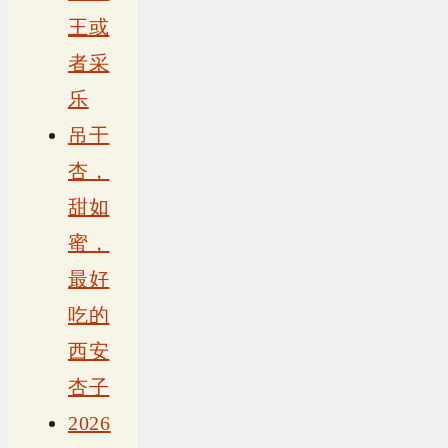
王或
者采
乐
吊干
杏，
甜如
蜜，
最好
吃的
西安
杏子
2026