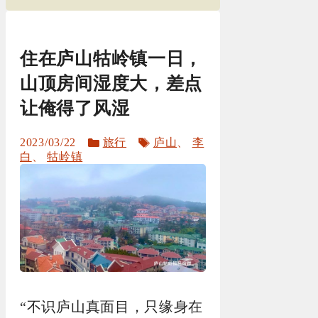
住在庐山牯岭镇一日，
山顶房间湿度大，差点
让俺得了风湿
分
标
2023/03/22
旅行
庐山
、
李
类
签
白
、
牯岭镇
“不识庐山真面目，只缘身在