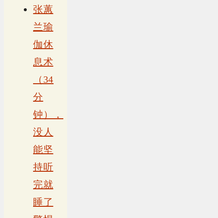
张蕙
兰瑜
伽休
息术
（34
分
钟），
没人
能坚
持听
完就
睡了