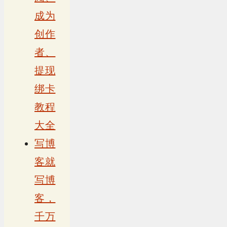
成为
创作
者、
提现
绑卡
教程
大全
写博
客就
写博
客，
千万