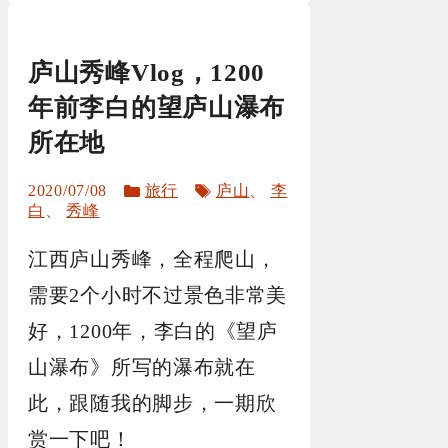
庐山秀峰Vlog，1200
年前李白的望庐山瀑布
所在地
分
标
2020/07/08
旅行
庐山
、
李
类
签
白
、
秀峰
江西庐山秀峰，全程爬山，
需要2个小时不过景色非常美
好，1200年，李白的《望庐
山瀑布》所写的瀑布就在
此，跟随我的脚步，一期欣
赏一下吧！