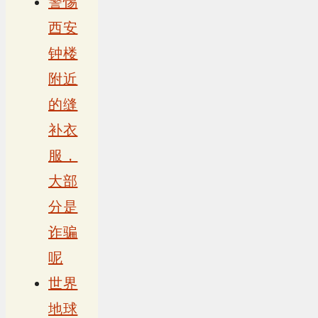
警惕
西安
钟楼
附近
的缝
补衣
服，
大部
分是
诈骗
呢
世界
地球