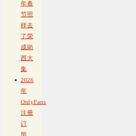
年春
节照
样去
了荣
成岗
西大
集
2026
年
OnlyFans
注册
订
阅、