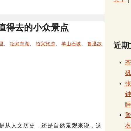
值得去的小众景点
近期
里
、
绍兴东湖
、
绍兴旅游
、
羊山石城
、
鲁迅故
张
管是从人文历史，还是自然景观来说，这