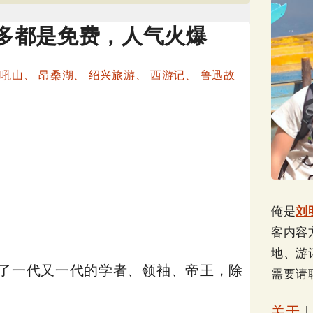
多都是免费，人气火爆
、
吼山
、
昂桑湖
、
绍兴旅游
、
西游记
、
鲁迅故
俺是
刘
客内容
地、游
育了一代又一代的学者、领袖、帝王，除
需要请
关于