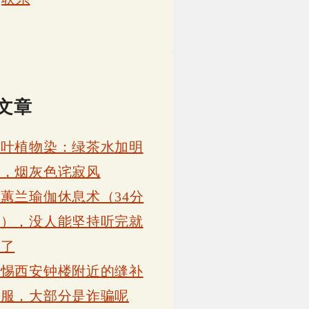
文章
茶叶植物染：绿茶水加明
矾，烟灰色诧寂风
蕙兰瑜伽休息术（34分
钟），没人能坚持听完就
睡了
警惕西安钟楼附近的缝补
衣服，大部分是诈骗呢