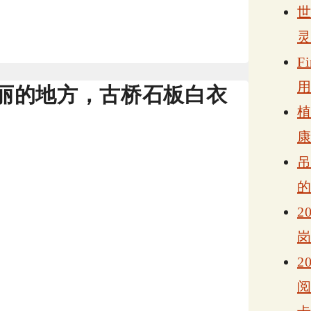
F
丽的地方，古桥石板白衣
2
2