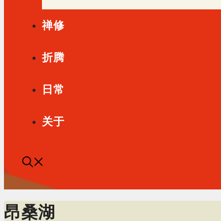
禅修
折腾
日常
关于
昂桑湖