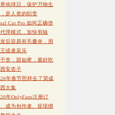
世界地球日，保护万物生
灵，是人类的职责
inal Cut Pro 如何正确使
用代理模式，加快剪辑
植发后容易有毛囊炎，用
康王或者采乐
吊干杏，甜如蜜，最好吃
的西安杏子
026年春节照样去了荣成
岗西大集
026年OnlyFans注册订
阅、成为创作者、提现绑