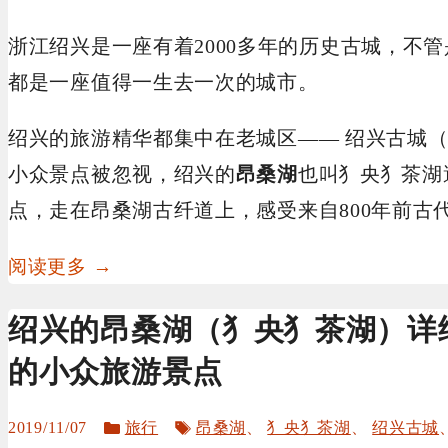
浙江绍兴是一座有着2000多年的历史古城，不
都是一座值得一生去一次的城市。
绍兴的旅游精华都集中在老城区—— 绍兴古城
小众景点被忽视，绍兴的
昂桑湖
也叫犭央犭茶湖
点，走在昂桑湖古纤道上，感受来自800年前古
阅读更多 →
绍兴的昂桑湖（犭央犭茶湖）详
的小众旅游景点
分
标
2019/11/07
旅行
昂桑湖
、
犭央犭茶湖
、
绍兴古城
类
签