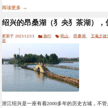
阅读更多 →
绍兴的昂桑湖（犭央犭茶湖），
分
标
2023/12/13
旅行
吼山
、
昂桑湖
、
王羲之故
类
签
居
浙江绍兴是一座有着2000多年的历史古城，不