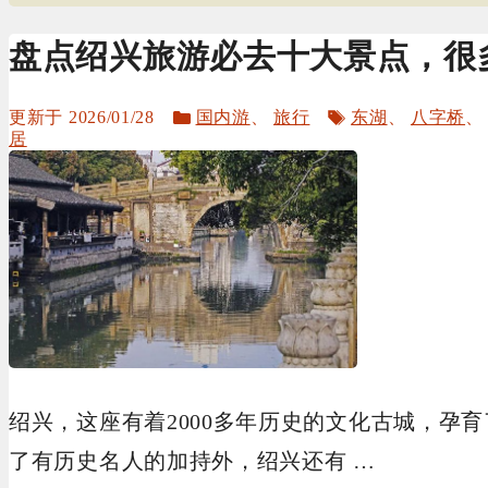
盘点绍兴旅游必去十大景点，很
分
标
2026/01/28
国内游
、
旅行
东湖
、
八字桥
类
签
居
绍兴，这座有着2000多年历史的文化古城，孕
了有历史名人的加持外，绍兴还有 …