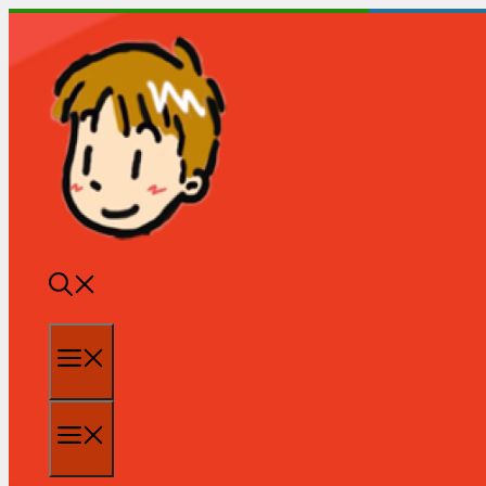
跳
至
内
容
菜
单
菜