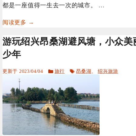
都是一座值得一生去一次的城市。 …
阅读更多 →
游玩绍兴昂桑湖避风塘，小众美
少年
分
标
2023/04/04
旅行
昂桑湖
、
绍兴旅游
类
签