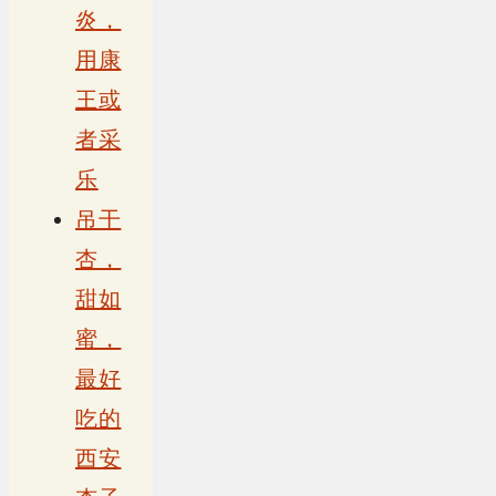
炎，
用康
王或
者采
乐
吊干
杏，
甜如
蜜，
最好
吃的
西安