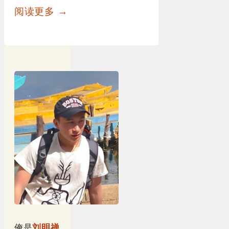
阅读更多 →
俺是
刘明禅