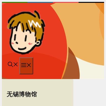
跳
至
内
容
菜
单
无锡博物馆