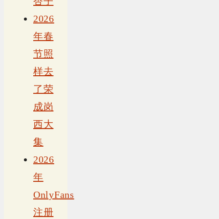
杏子
2026
年春
节照
样去
了荣
成岗
西大
集
2026
年
OnlyFans
注册