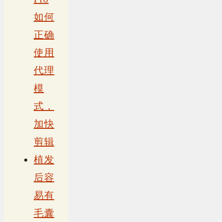
如何
正确
使用
代理
模
式，
加快
剪辑
植发
后容
易有
毛囊