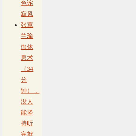
色诧
寂风
张蕙
兰瑜
伽休
息术
（34
分
钟），
没人
能坚
持听
完就