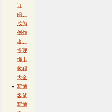
订
阅、
成为
创作
者、
提现
绑卡
教程
大全
写博
客就
写博