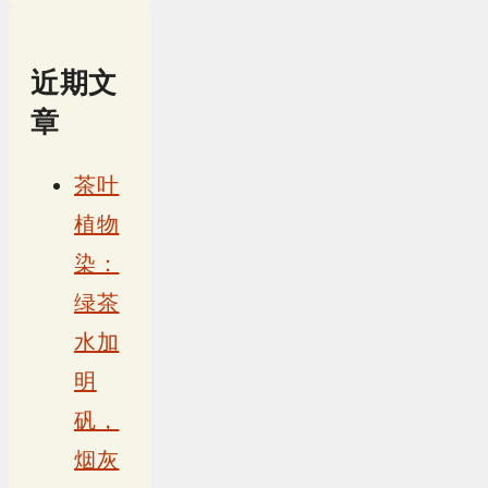
近期文
章
茶叶
植物
染：
绿茶
水加
明
矾，
烟灰