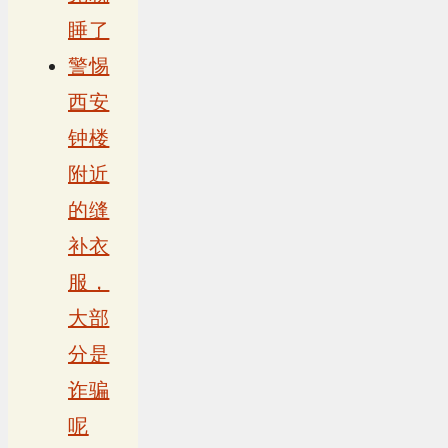
睡了
警惕
西安
钟楼
附近
的缝
补衣
服，
大部
分是
诈骗
呢