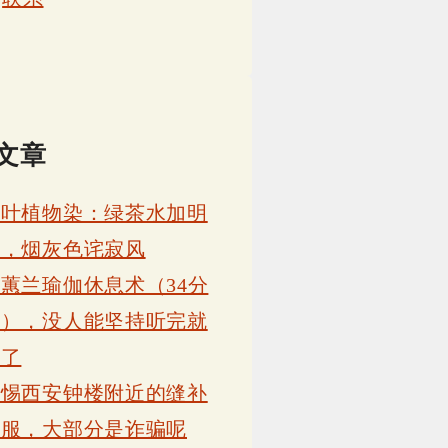
文章
茶叶植物染：绿茶水加明
矾，烟灰色诧寂风
蕙兰瑜伽休息术（34分
钟），没人能坚持听完就
睡了
警惕西安钟楼附近的缝补
衣服，大部分是诈骗呢