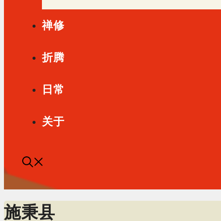
禅修
折腾
日常
关于
施秉县