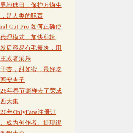
世界地球日，保护万物生
灵，是人类的职责
inal Cut Pro 如何正确使
用代理模式，加快剪辑
植发后容易有毛囊炎，用
康王或者采乐
吊干杏，甜如蜜，最好吃
的西安杏子
026年春节照样去了荣成
岗西大集
026年OnlyFans注册订
阅、成为创作者、提现绑