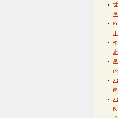
F
2
2