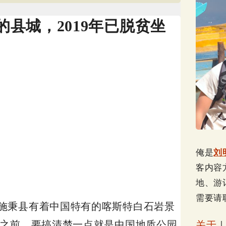
县城，2019年已脱贫坐
俺是
刘
客内容
地、游
需要请
施秉县有着中国特有的喀斯特白石岩景
去之前，要搞清楚一点就是中国地质公园
关于