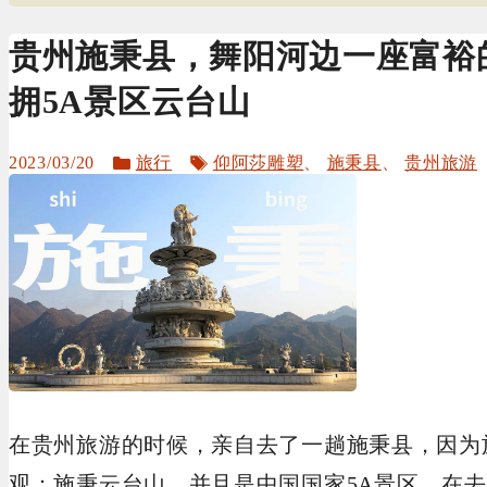
贵州施秉县，舞阳河边一座富裕的
拥5A景区云台山
分
标
2023/03/20
旅行
仰阿莎雕塑
、
施秉县
、
贵州旅游
类
签
在贵州旅游的时候，亲自去了一趟施秉县，因为
观：施秉云台山，并且是中国国家5A景区。在