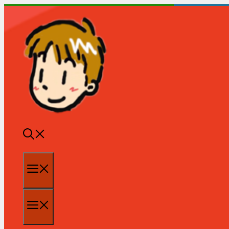
跳
至
内
容
菜
单
菜