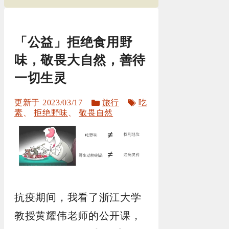
「公益」拒绝食用野
味，敬畏大自然，善待
一切生灵
分
标
2023/03/17
旅行
吃
类
签
素
、
拒绝野味
、
敬畏自然
抗疫期间，我看了浙江大学
教授黄耀伟老师的公开课，