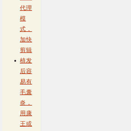
代理
模
式，
加快
剪辑
植发
后容
易有
毛囊
炎，
用康
王或