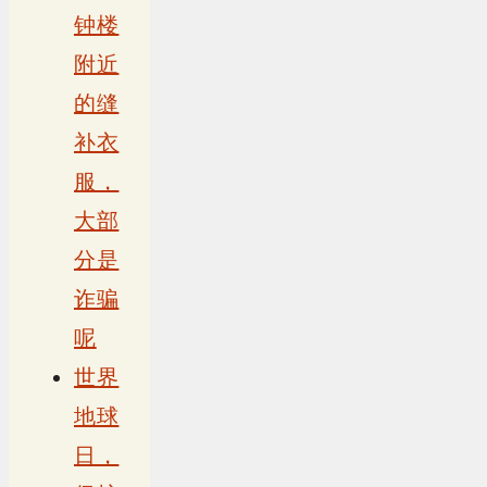
钟楼
附近
的缝
补衣
服，
大部
分是
诈骗
呢
世界
地球
日，