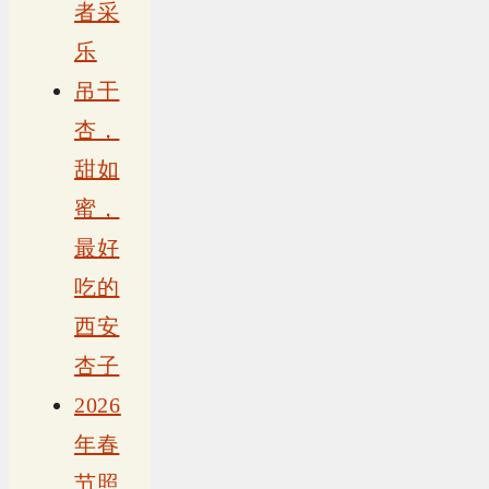
者采
乐
吊干
杏，
甜如
蜜，
最好
吃的
西安
杏子
2026
年春
节照