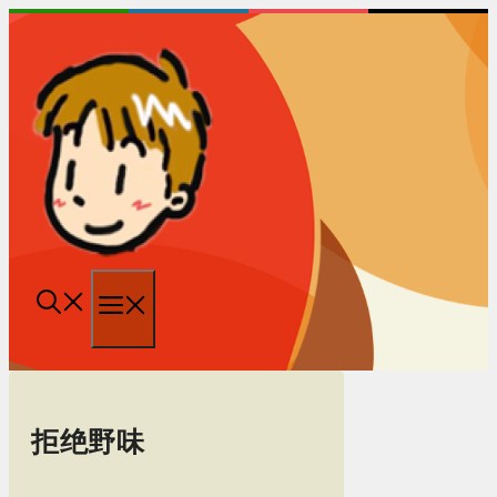
跳
至
内
容
菜
单
拒绝野味