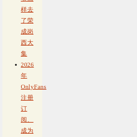
样去
了荣
成岗
西大
集
2026
年
OnlyFans
注册
订
阅、
成为