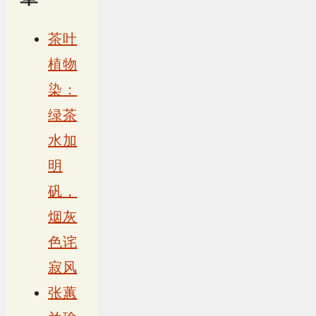
茶叶
植物
染：
绿茶
水加
明
矾，
烟灰
色诧
寂风
张蕙