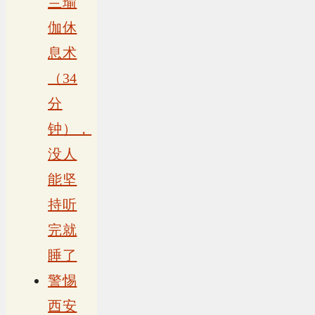
兰瑜
伽休
息术
（34
分
钟），
没人
能坚
持听
完就
睡了
警惕
西安