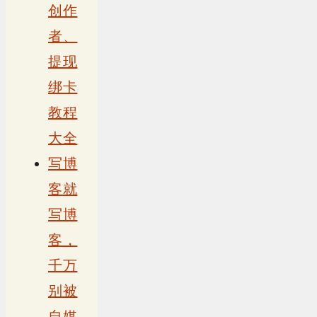
创作
者、
提现
绑卡
教程
大全
写博
客就
写博
客，
千万
别被
自媒