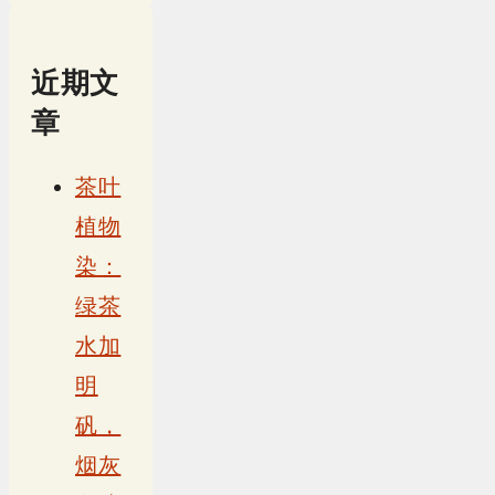
近期文
章
茶叶
植物
染：
绿茶
水加
明
矾，
烟灰