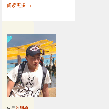
阅读更多 →
俺是
刘明禅