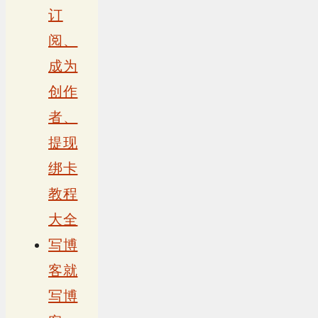
订
阅、
成为
创作
者、
提现
绑卡
教程
大全
写博
客就
写博