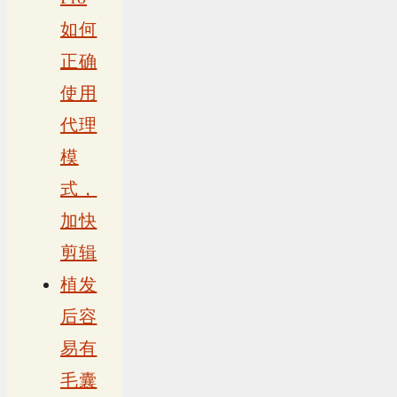
如何
正确
使用
代理
模
式，
加快
剪辑
植发
后容
易有
毛囊