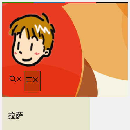
跳
至
内
容
菜
单
拉萨