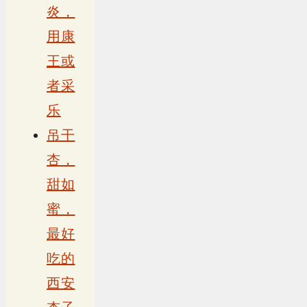
炎，
用康
王或
者采
乐
吊干
杏，
甜如
蜜，
最好
吃的
西安