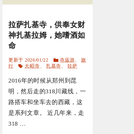
拉萨扎基寺，供奉女财
神扎基拉姆，她嗜酒如
命
分
2026/01/22
寺庙游
、
旅
标
类
行
大昭寺
、
扎基寺
、
拉萨
签
2016年的时候从郑州到昆
明，然后走的318川藏线，一
路搭车和坐车去的西藏，这
是系列文章。 近几年来，走
318 …