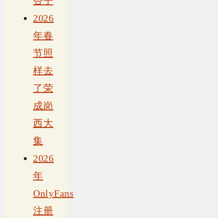
杏子
2026
年春
节照
样去
了荣
成岗
西大
集
2026
年
OnlyFans
注册