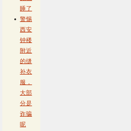
睡了
警惕
西安
钟楼
附近
的缝
补衣
服，
大部
分是
诈骗
呢