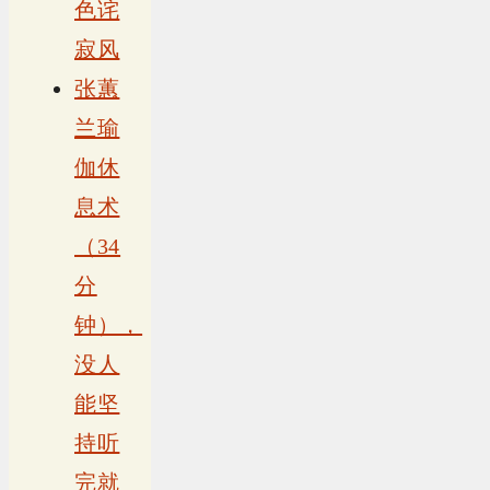
色诧
寂风
张蕙
兰瑜
伽休
息术
（34
分
钟），
没人
能坚
持听
完就