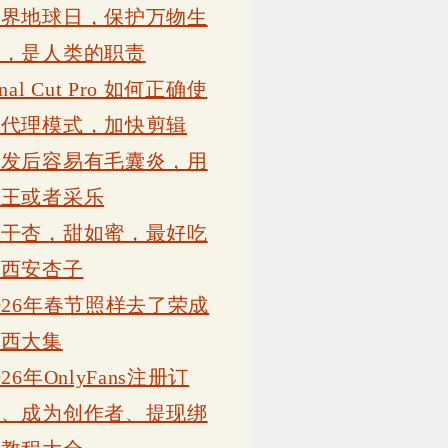
世界地球日，保护万物生
灵，是人类的职责
inal Cut Pro 如何正确使
用代理模式，加快剪辑
植发后容易有毛囊炎，用
康王或者采乐
吊干杏，甜如蜜，最好吃
的西安杏子
026年春节照样去了荣成
岗西大集
026年OnlyFans注册订
阅、成为创作者、提现绑