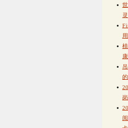
F
2
2