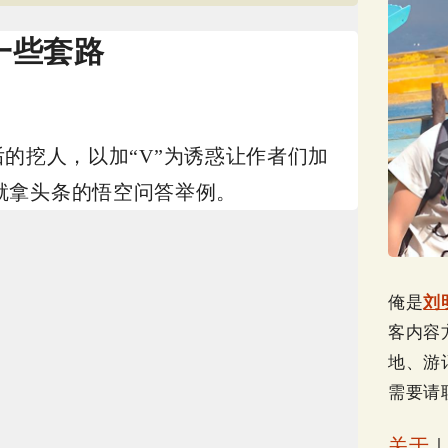
一些套路
恐后的挖人，以加“V”为诱惑让作者们加
就拿头条的悟空问答举例。
俺是
刘
客内容
地、游
需要请
关于