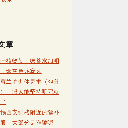
文章
茶叶植物染：绿茶水加明
矾，烟灰色诧寂风
蕙兰瑜伽休息术（34分
钟），没人能坚持听完就
睡了
警惕西安钟楼附近的缝补
衣服，大部分是诈骗呢