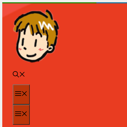
跳
至
内
容
菜
单
菜