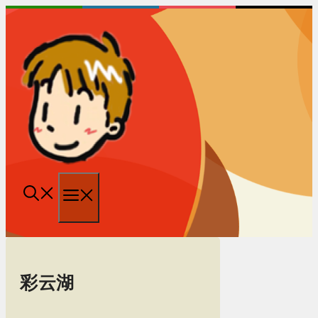
跳
至
内
容
菜
单
彩云湖