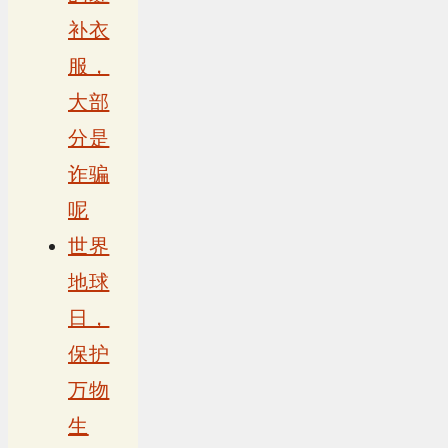
补衣
服，
大部
分是
诈骗
呢
世界
地球
日，
保护
万物
生