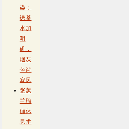
染：
绿茶
水加
明
矾，
烟灰
色诧
寂风
张蕙
兰瑜
伽休
息术