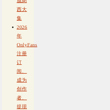
成岗
西大
集
2026
年
OnlyFans
注册
订
阅、
成为
创作
者、
提现