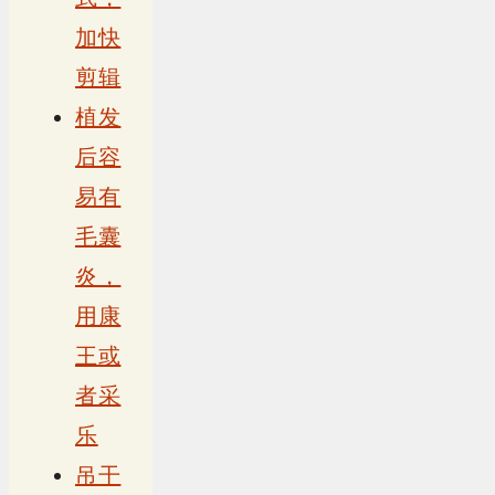
加快
剪辑
植发
后容
易有
毛囊
炎，
用康
王或
者采
乐
吊干