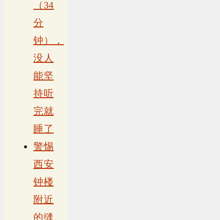
（34
分
钟），
没人
能坚
持听
完就
睡了
警惕
西安
钟楼
附近
的缝