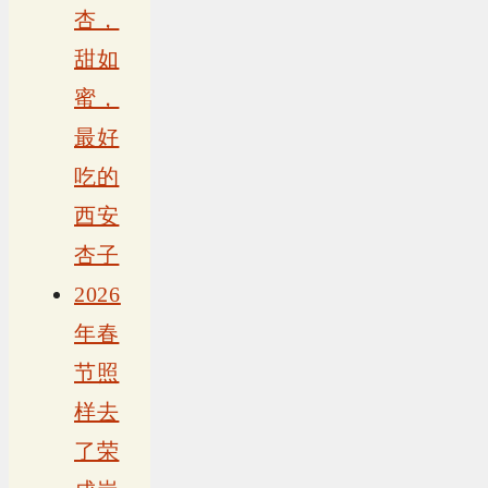
杏，
甜如
蜜，
最好
吃的
西安
杏子
2026
年春
节照
样去
了荣