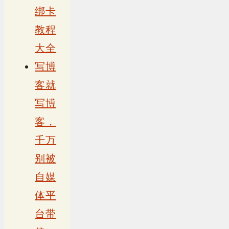
绑卡
教程
大全
写博
客就
写博
客，
千万
别被
自媒
体平
台带