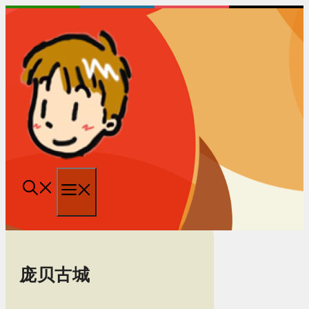
跳
至
内
容
菜
单
庞贝古城