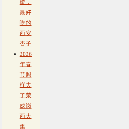
蜜，
最好
吃的
西安
杏子
2026
年春
节照
样去
了荣
成岗
西大
集