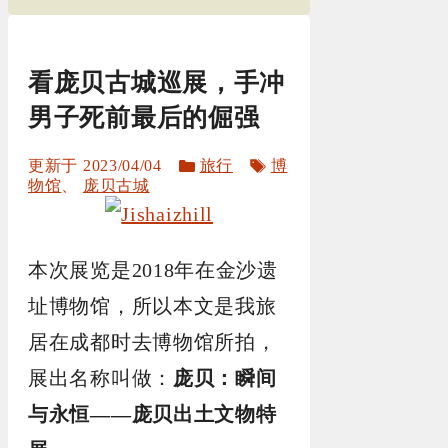
看庞贝古城巡展，手冲
男子死前最后的倔强
分
标
2023/04/04
旅行
博
类
签
物馆
、
庞贝古城
本次展览是2018年在金沙遗
址博物馆，所以本文是我旅
居在成都时去博物馆所拍，
展出名称叫做：
庞贝：瞬间
与永恒——庞贝出土文物特