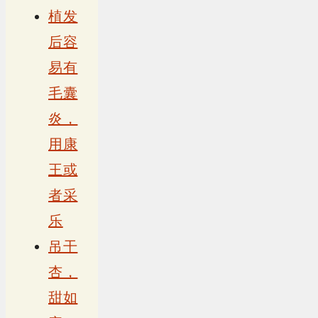
植发
后容
易有
毛囊
炎，
用康
王或
者采
乐
吊干
杏，
甜如