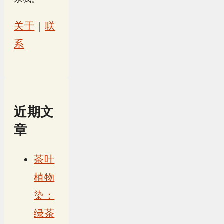
关于
｜
联
系
近期文
章
茶叶
植物
染：
绿茶