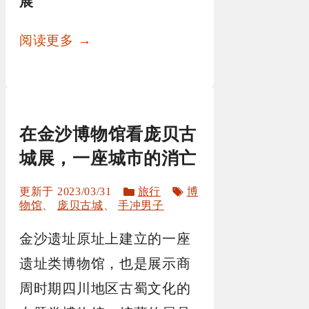
展
阅读更多 →
在金沙博物馆看庞贝古
城展，一座城市的消亡
分
标
2023/03/31
旅行
博
类
签
物馆
、
庞贝古城
、
手冲男子
金沙遗址原址上建立的一座
遗址类博物馆，也是展示商
周时期四川地区古蜀文化的