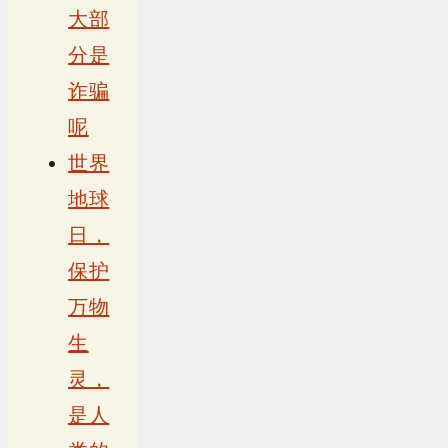
大部
分是
诈骗
呢
世界
地球
日，
保护
万物
生
灵，
是人