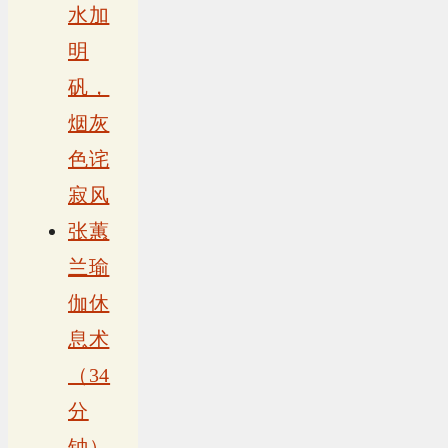
水加
明
矾，
烟灰
色诧
寂风
张蕙
兰瑜
伽休
息术
（34
分
钟），