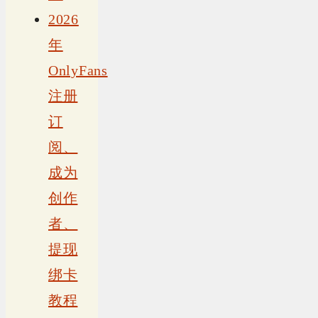
2026
年
OnlyFans
注册
订
阅、
成为
创作
者、
提现
绑卡
教程