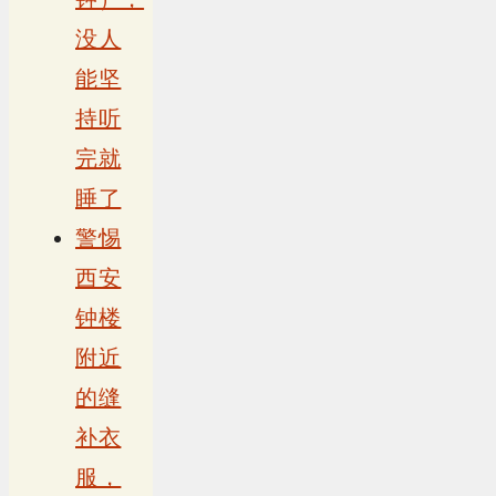
没人
能坚
持听
完就
睡了
警惕
西安
钟楼
附近
的缝
补衣
服，