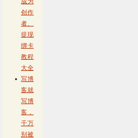
成为
创作
者、
提现
绑卡
教程
大全
写博
客就
写博
客，
千万
别被