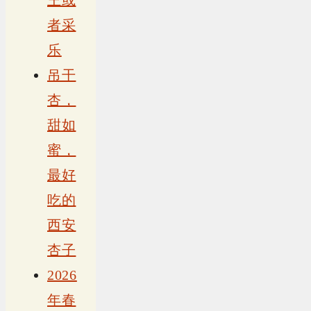
者采
乐
吊干
杏，
甜如
蜜，
最好
吃的
西安
杏子
2026
年春