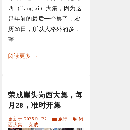
西（jiang xi）大集，因为这
是年前的最后一个集了，农
历28日，所以人格外的多，
整 …
阅读更多 →
荣成崖头岗西大集，每
月28，准时开集
分
标
2025/01/22
旅行
岗
类
签
西大集
、
荣成