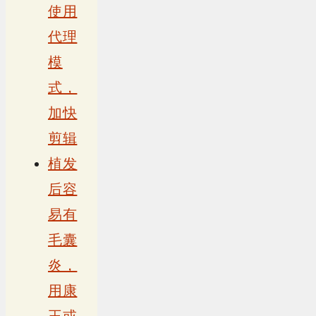
使用
代理
模
式，
加快
剪辑
植发
后容
易有
毛囊
炎，
用康
王或