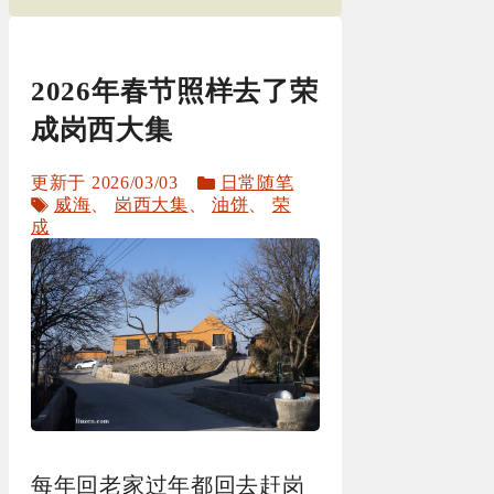
2026年春节照样去了荣
成岗西大集
分
2026/03/03
日常随笔
标
类
威海
、
岗西大集
、
油饼
、
荣
签
成
每年回老家过年都回去赶岗