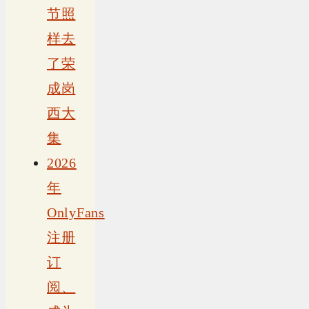
节照
样去
了荣
成岗
西大
集
2026
年
OnlyFans
注册
订
阅、