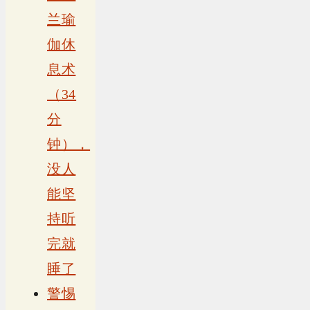
兰瑜
伽休
息术
（34
分
钟），
没人
能坚
持听
完就
睡了
警惕