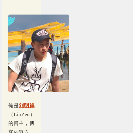
俺是
刘明禅
（LiuZen）
的博主，博
客内容方