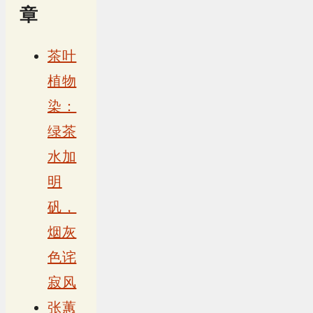
章
茶叶
植物
染：
绿茶
水加
明
矾，
烟灰
色诧
寂风
张蕙