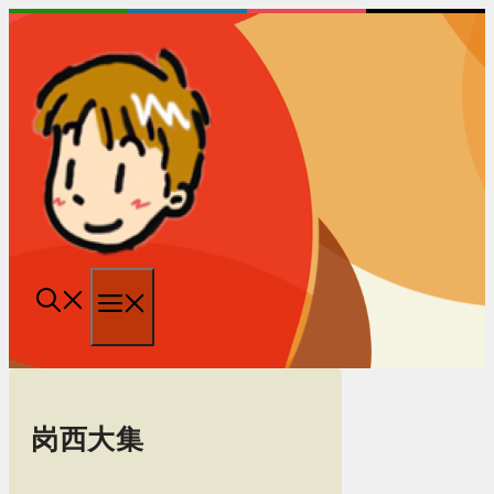
跳
至
内
容
菜
单
岗西大集