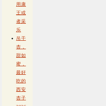
用康
王或
者采
乐
吊干
杏，
甜如
蜜，
最好
吃的
西安
杏子