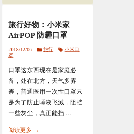
旅行好物：小米家
AirPOP 防霾口罩
分
标
2018/12/06
旅行
小米口
类
签
罩
口罩这东西现在是家庭必
备，处在北方，天气多雾
霾，普通医用一次性口罩只
是为了防止唾液飞溅，阻挡
一些灰尘，真正能挡 …
阅读更多 →