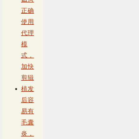
正确
使用
代理
模
式，
加快
剪辑
植发
后容
易有
毛囊
炎，