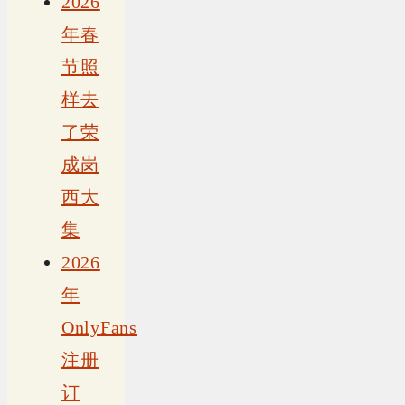
2026
年春
节照
样去
了荣
成岗
西大
集
2026
年
OnlyFans
注册
订