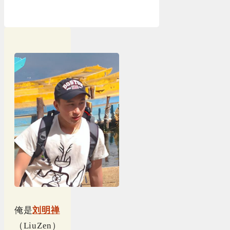
俺是
刘明禅
（LiuZen）