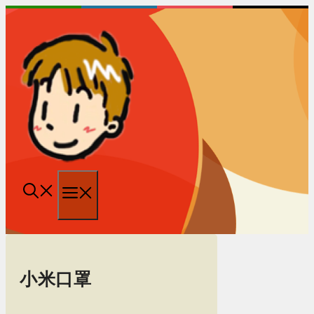
跳
至
内
容
菜
单
小米口罩