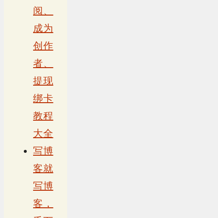
阅、
成为
创作
者、
提现
绑卡
教程
大全
写博
客就
写博
客，