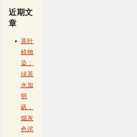
近期文
章
茶叶
植物
染：
绿茶
水加
明
矾，
烟灰
色诧