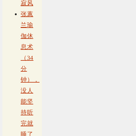
寂风
张蕙
兰瑜
伽休
息术
（34
分
钟），
没人
能坚
持听
完就
睡了