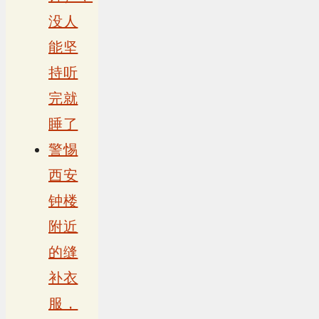
没人
能坚
持听
完就
睡了
警惕
西安
钟楼
附近
的缝
补衣
服，