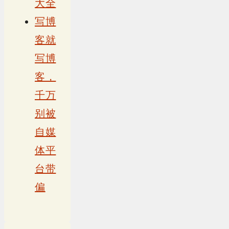
大全
写博
客就
写博
客，
千万
别被
自媒
体平
台带
偏