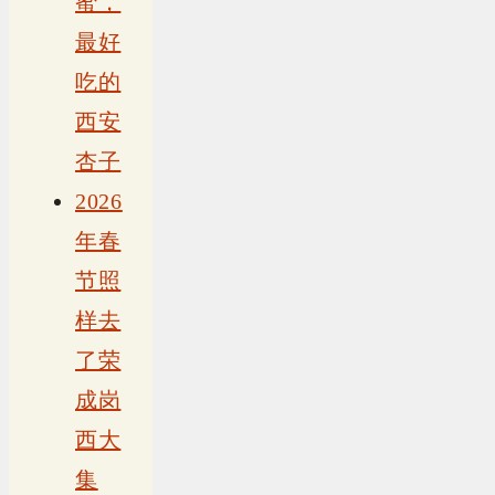
蜜，
最好
吃的
西安
杏子
2026
年春
节照
样去
了荣
成岗
西大
集