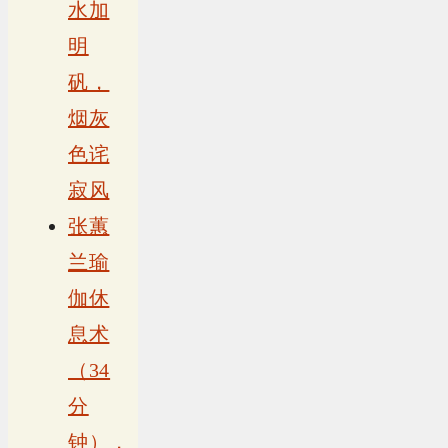
水加
明
矾，
烟灰
色诧
寂风
张蕙
兰瑜
伽休
息术
（34
分
钟），