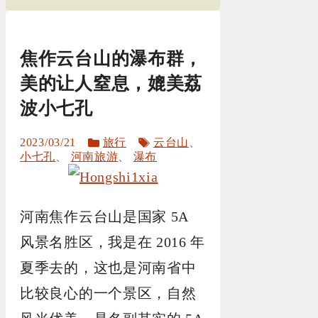
焦作云台山的瀑布群，
美的让人窒息，媲美荔
波小七孔
分
标
2023/03/21
旅行
云台山
、
类
签
小七孔
、
河南旅游
、
瀑布
河南焦作云台山是国家 5A
风景名胜区，我是在 2016 年
夏季去的，这也是河南省中
比较良心的一个景区，自然