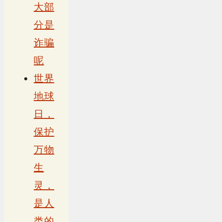
大部
分是
诈骗
呢
世界
地球
日，
保护
万物
生
灵，
是人
类的