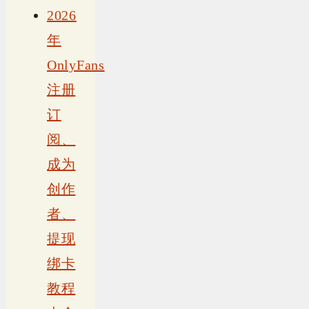
2026
年
OnlyFans
注册
订
阅、
成为
创作
者、
提现
绑卡
教程