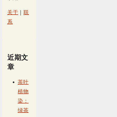
关于
｜
联
系
近期文
章
茶叶
植物
染：
绿茶