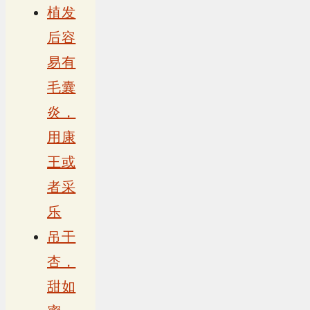
植发
后容
易有
毛囊
炎，
用康
王或
者采
乐
吊干
杏，
甜如