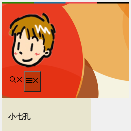
跳
至
内
容
菜
单
小七孔