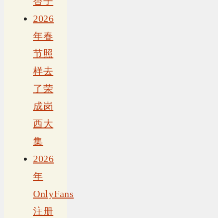
杏子
2026
年春
节照
样去
了荣
成岗
西大
集
2026
年
OnlyFans
注册