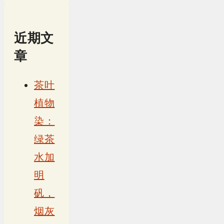
近期文
章
茶叶
植物
染：
绿茶
水加
明
矾，
烟灰