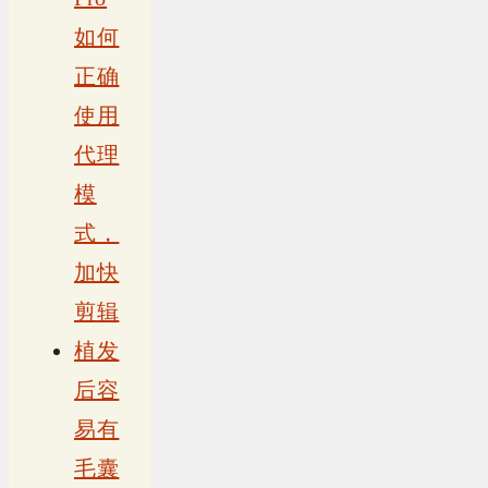
如何
正确
使用
代理
模
式，
加快
剪辑
植发
后容
易有
毛囊