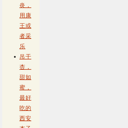
炎，
用康
王或
者采
乐
吊干
杏，
甜如
蜜，
最好
吃的
西安