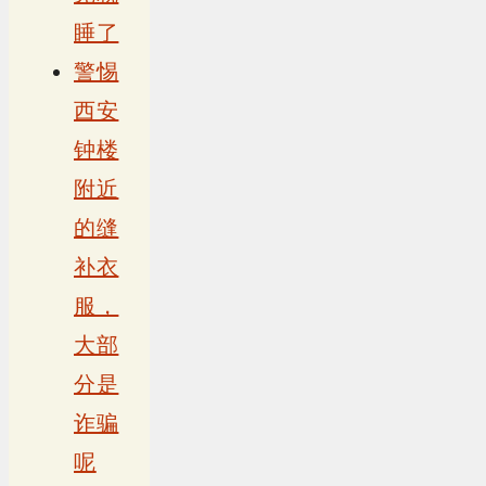
睡了
警惕
西安
钟楼
附近
的缝
补衣
服，
大部
分是
诈骗
呢