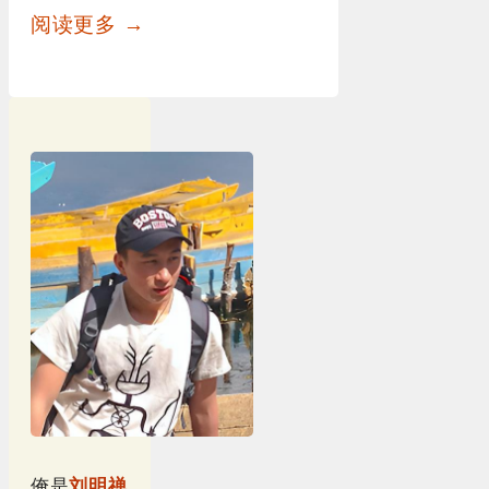
阅读更多 →
俺是
刘明禅