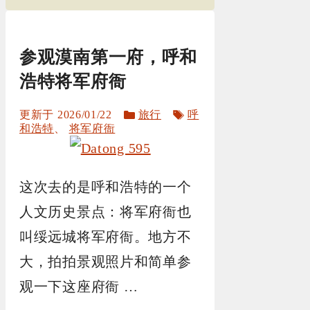
参观漠南第一府，呼和
浩特将军府衙
分
标
2026/01/22
旅行
呼
类
签
和浩特
、
将军府衙
这次去的是呼和浩特的一个
人文历史景点：将军府衙也
叫绥远城将军府衙。地方不
大，拍拍景观照片和简单参
观一下这座府衙 …