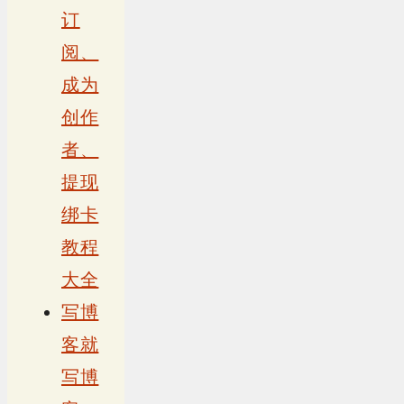
订
阅、
成为
创作
者、
提现
绑卡
教程
大全
写博
客就
写博