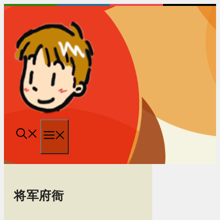
跳
至
内
容
菜
单
将军府衙