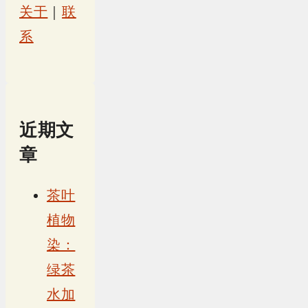
关于
｜
联
系
近期文
章
茶叶
植物
染：
绿茶
水加