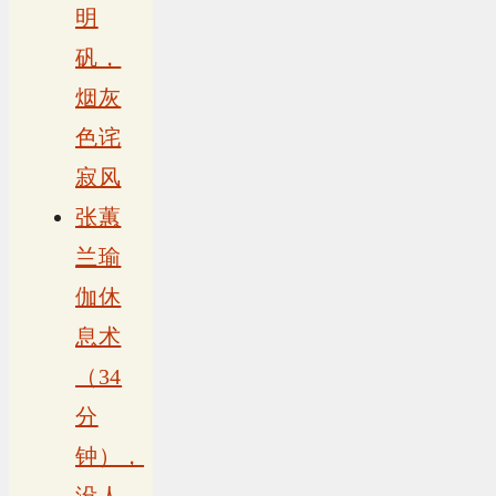
明
矾，
烟灰
色诧
寂风
张蕙
兰瑜
伽休
息术
（34
分
钟），