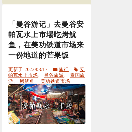
「曼谷游记」去曼谷安
帕瓦水上市場吃烤鱿
鱼，在美功铁道市场来
一份地道的芒果饭
分
标
2023/03/17
旅行
安
类
签
帕瓦水上市场
、
曼谷旅游
、
泰国旅
游
、
烤鱿鱼
、
美功铁道市场