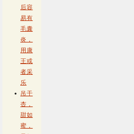
后容
易有
毛囊
炎，
用康
王或
者采
乐
吊干
杏，
甜如
蜜，