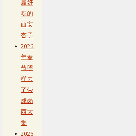
最好
吃的
西安
杏子
2026
年春
节照
样去
了荣
成岗
西大
集
2026