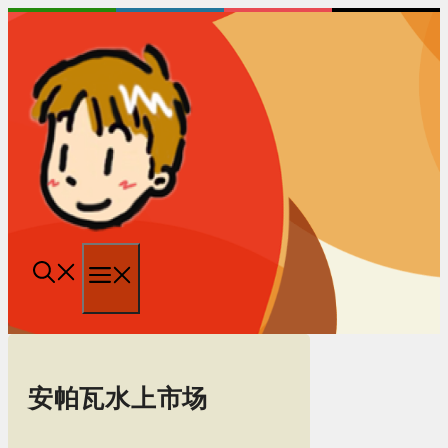
跳
至
内
容
菜
单
安帕瓦水上市场