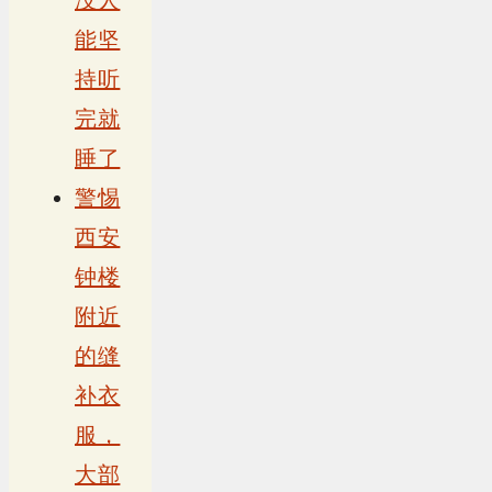
没人
能坚
持听
完就
睡了
警惕
西安
钟楼
附近
的缝
补衣
服，
大部