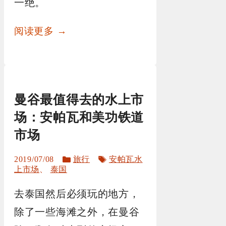
一绝。
阅读更多 →
曼谷最值得去的水上市
场：安帕瓦和美功铁道
市场
分
标
2019/07/08
旅行
安帕瓦水
类
签
上市场
、
泰国
去泰国然后必须玩的地方，
除了一些海滩之外，在曼谷