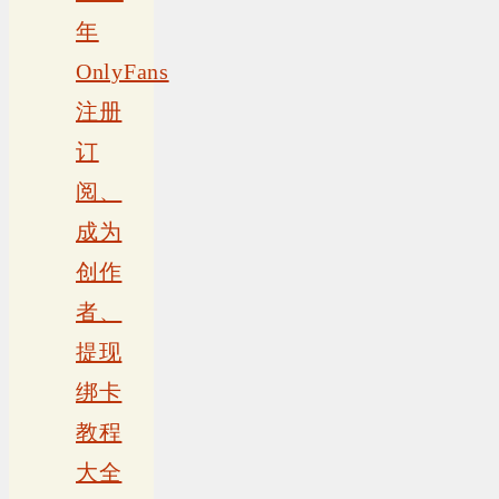
年
OnlyFans
注册
订
阅、
成为
创作
者、
提现
绑卡
教程
大全