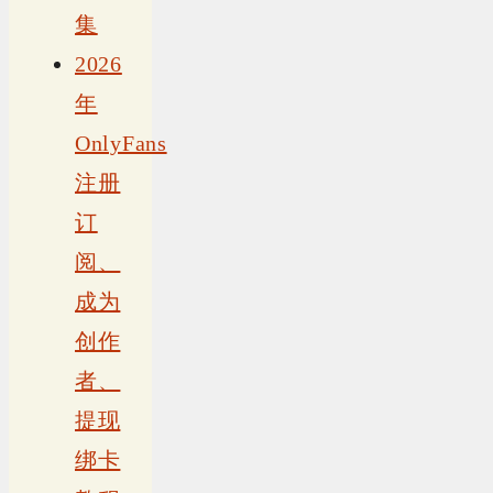
集
2026
年
OnlyFans
注册
订
阅、
成为
创作
者、
提现
绑卡