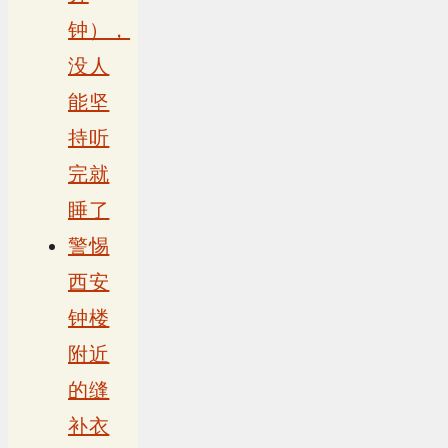
钟），
没人
能坚
持听
完就
睡了
警惕
西安
钟楼
附近
的缝
补衣