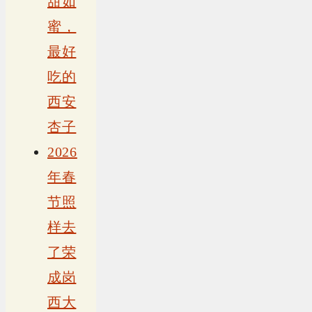
甜如
蜜，
最好
吃的
西安
杏子
2026
年春
节照
样去
了荣
成岗
西大