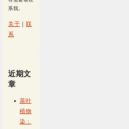
系我。
关于
｜
联
系
近期文
章
茶叶
植物
染：