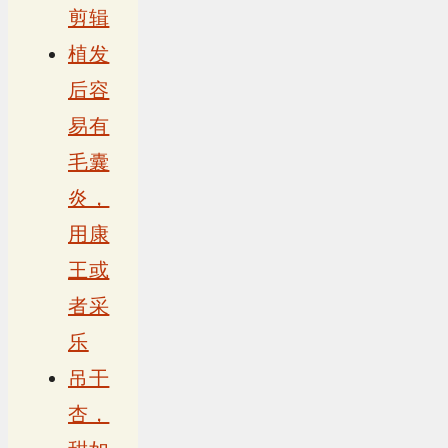
剪辑
植发
后容
易有
毛囊
炎，
用康
王或
者采
乐
吊干
杏，