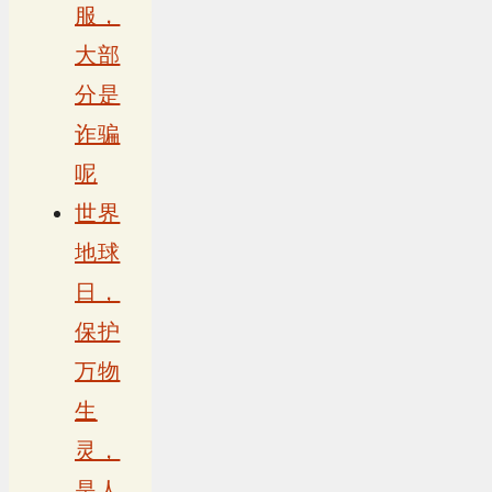
服，
大部
分是
诈骗
呢
世界
地球
日，
保护
万物
生
灵，
是人