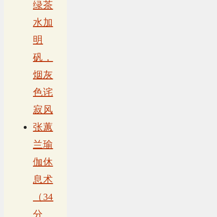
绿茶
水加
明
矾，
烟灰
色诧
寂风
张蕙
兰瑜
伽休
息术
（34
分