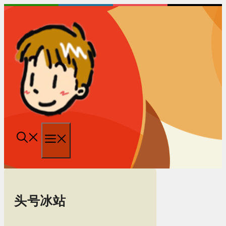
跳
至
内
容
菜
单
头号冰站