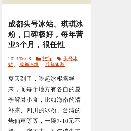
成都头号冰站、琪琪冰
粉，口碑极好，每年营
业3个月，很任性
分
标
2023/06/28
旅行
头号冰
类
签
站
、
成都冰粉
、
成都旅游
夏天到了，吃起冰棍雪糕
来，而每个地方有各自的夏
季解暑小食，比如海南的清
补凉、四川的冰粉、台湾的
烧仙草等等，一碗7-10元不