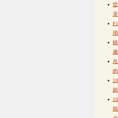
F
2
2