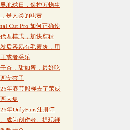
世界地球日，保护万物生
灵，是人类的职责
inal Cut Pro 如何正确使
用代理模式，加快剪辑
植发后容易有毛囊炎，用
康王或者采乐
吊干杏，甜如蜜，最好吃
的西安杏子
026年春节照样去了荣成
岗西大集
026年OnlyFans注册订
阅、成为创作者、提现绑