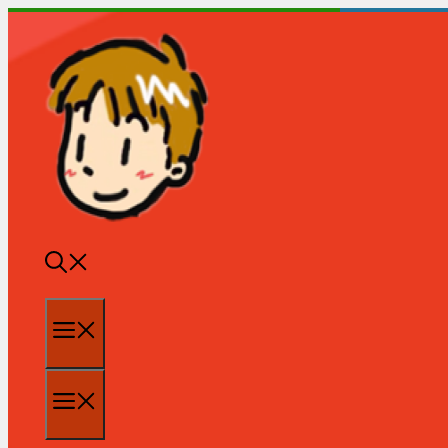
跳
至
内
容
菜
单
菜