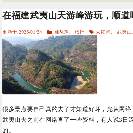
在福建武夷山天游峰游玩，顺道
分
标
2026/01/24
国内游
、
旅行
大红袍
、
武夷山
类
签
很多景点要自己真的去了才知道好坏，光从网络
武夷山去之前在网络查了一些资料，有人说3日深
的。