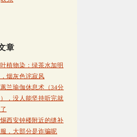
文章
茶叶植物染：绿茶水加明
矾，烟灰色诧寂风
蕙兰瑜伽休息术（34分
钟），没人能坚持听完就
睡了
警惕西安钟楼附近的缝补
衣服，大部分是诈骗呢