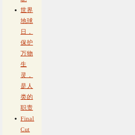
世界
地球
日，
保护
万物
生
灵，
是人
类的
职责
Final
Cut