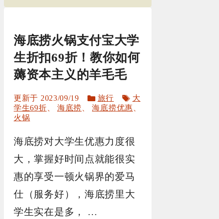
海底捞火锅支付宝大学
生折扣69折！教你如何
薅资本主义的羊毛毛
分
标
2023/09/19
旅行
大
类
签
学生69折
、
海底捞
、
海底捞优惠
、
火锅
海底捞对大学生优惠力度很
大，掌握好时间点就能很实
惠的享受一顿火锅界的爱马
仕（服务好），海底捞里大
学生实在是多， …