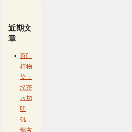
近期文
章
茶叶
植物
染：
绿茶
水加
明
矾，
烟灰