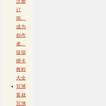
注册
订
阅、
成为
创作
者、
提现
绑卡
教程
大全
写博
客就
写博