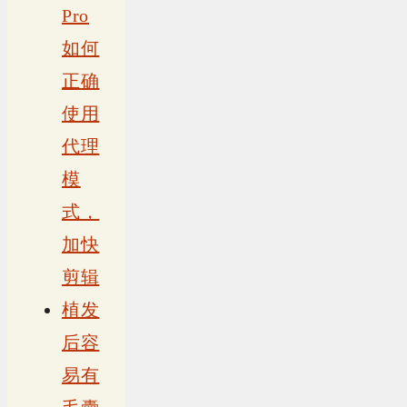
Pro
如何
正确
使用
代理
模
式，
加快
剪辑
植发
后容
易有