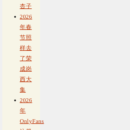
杏子
2026
年春
节照
样去
了荣
成岗
西大
集
2026
年
OnlyFans