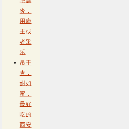
毛囊
炎，
用康
王或
者采
乐
吊干
杏，
甜如
蜜，
最好
吃的
西安