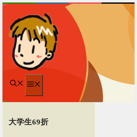
跳
至
内
容
菜
单
大学生69折