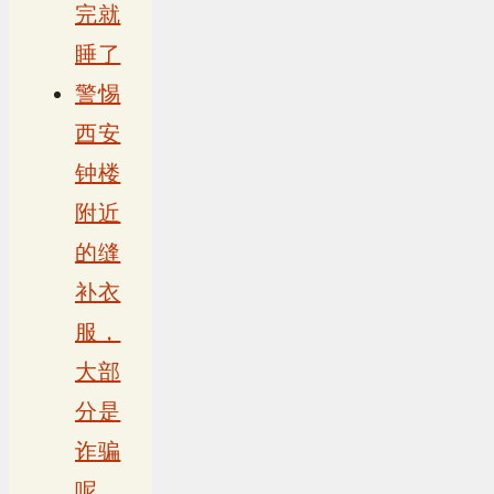
完就
睡了
警惕
西安
钟楼
附近
的缝
补衣
服，
大部
分是
诈骗
呢