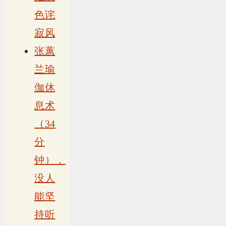
色诧
寂风
张蕙
兰瑜
伽休
息术
（34
分
钟），
没人
能坚
持听