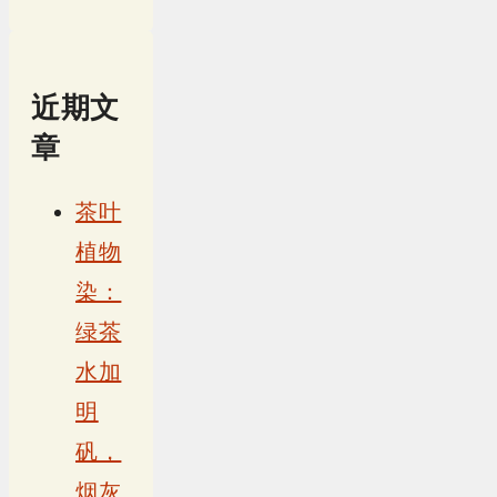
近期文
章
茶叶
植物
染：
绿茶
水加
明
矾，
烟灰