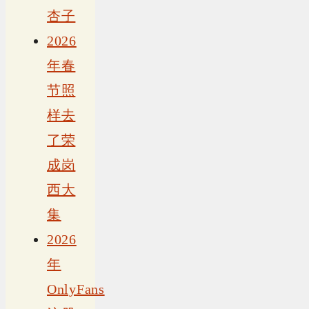
杏子
2026
年春
节照
样去
了荣
成岗
西大
集
2026
年
OnlyFans