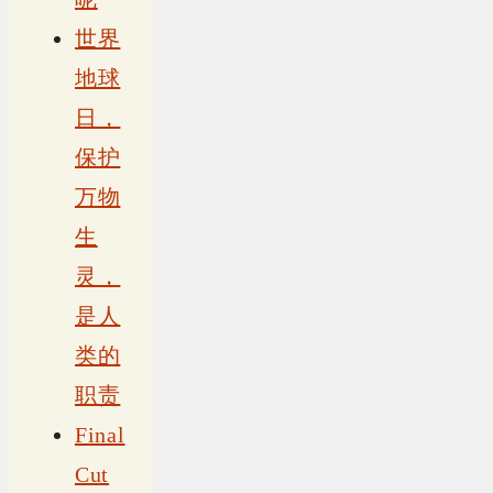
世界
地球
日，
保护
万物
生
灵，
是人
类的
职责
Final
Cut