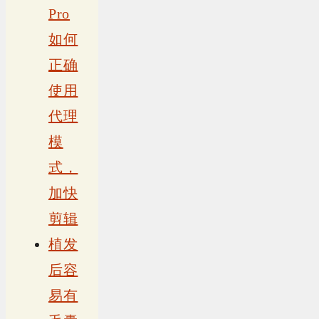
Pro
如何
正确
使用
代理
模
式，
加快
剪辑
植发
后容
易有