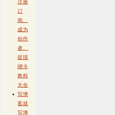
注册
订
阅、
成为
创作
者、
提现
绑卡
教程
大全
写博
客就
写博