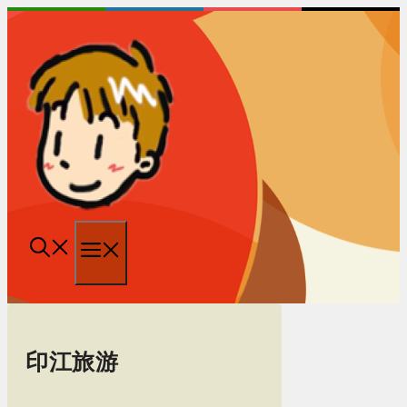
跳
至
内
容
菜
单
印江旅游