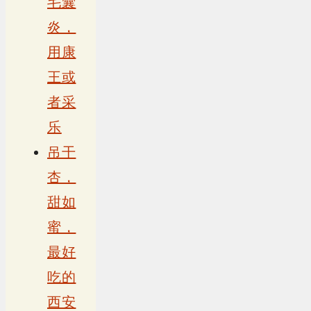
毛囊
炎，
用康
王或
者采
乐
吊干
杏，
甜如
蜜，
最好
吃的
西安