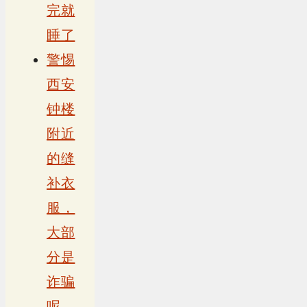
完就
睡了
警惕
西安
钟楼
附近
的缝
补衣
服，
大部
分是
诈骗
呢