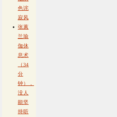
色诧
寂风
张蕙
兰瑜
伽休
息术
（34
分
钟），
没人
能坚
持听