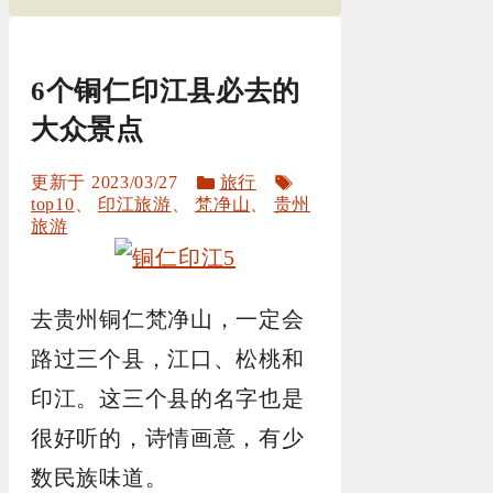
6个铜仁印江县必去的
大众景点
分
标
2023/03/27
旅行
类
签
top10
、
印江旅游
、
梵净山
、
贵州
旅游
去贵州铜仁梵净山，一定会
路过三个县，江口、松桃和
印江。这三个县的名字也是
很好听的，诗情画意，有少
数民族味道。