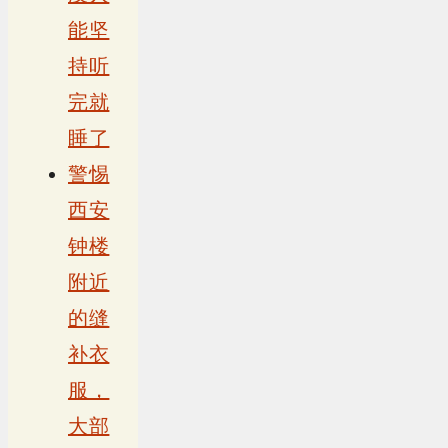
能坚
持听
完就
睡了
警惕
西安
钟楼
附近
的缝
补衣
服，
大部