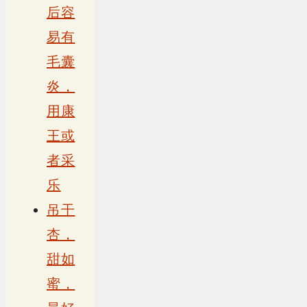
后容
易有
毛囊
炎，
用康
王或
者采
乐
吊干
杏，
甜如
蜜，