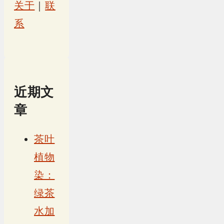
关于
｜
联
系
近期文
章
茶叶
植物
染：
绿茶
水加