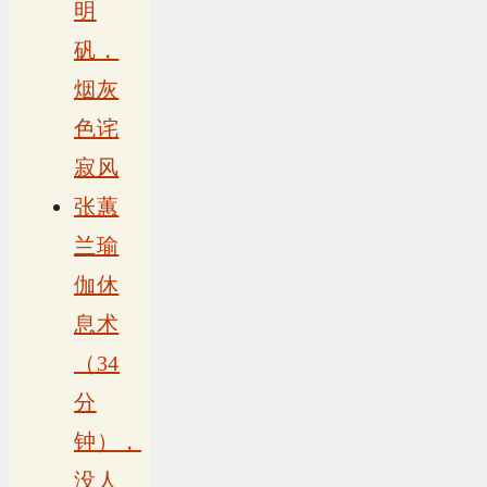
明
矾，
烟灰
色诧
寂风
张蕙
兰瑜
伽休
息术
（34
分
钟），
没人