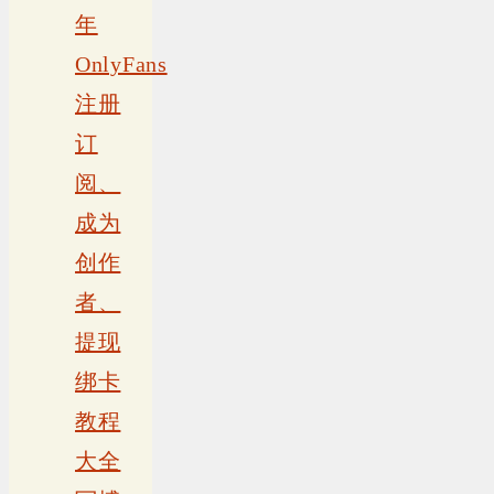
年
OnlyFans
注册
订
阅、
成为
创作
者、
提现
绑卡
教程
大全