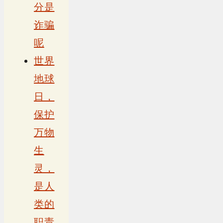
分是
诈骗
呢
世界
地球
日，
保护
万物
生
灵，
是人
类的
职责