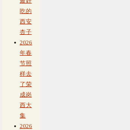
最好
吃的
西安
杏子
2026
年春
节照
样去
了荣
成岗
西大
集
2026