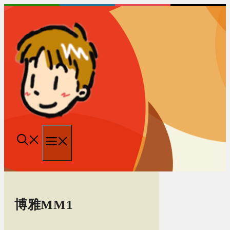
跳
至
内
容
菜
单
博雅MM1