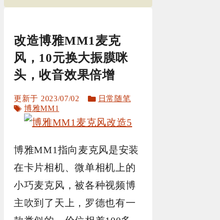
改造博雅MM1麦克
风，10元换大振膜咪
头，收音效果倍增
分
2023/07/02
日常随笔
标
类
博雅MM1
签
博雅MM1指向麦克风是安装
在卡片相机、微单相机上的
小巧麦克风，被各种视频博
主吹到了天上，罗德也有一