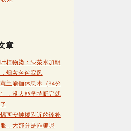
文章
茶叶植物染：绿茶水加明
矾，烟灰色诧寂风
蕙兰瑜伽休息术（34分
钟），没人能坚持听完就
睡了
警惕西安钟楼附近的缝补
衣服，大部分是诈骗呢