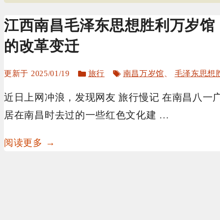
江西南昌毛泽东思想胜利万岁馆
的改革变迁
分
标
2025/01/19
旅行
南昌万岁馆
、
毛泽东思想
类
签
近日上网冲浪，发现网友 旅行慢记 在南昌八一
居在南昌时去过的一些红色文化建 …
阅读更多 →