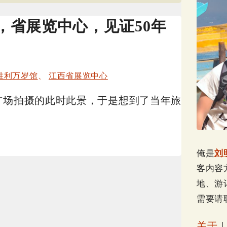
，省展览中心，见证50年
胜利万岁馆
、
江西省展览中心
广场拍摄的此时此景，于是想到了当年旅
俺是
刘
客内容
地、游
需要请
关于