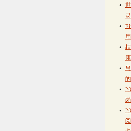
F
2
2