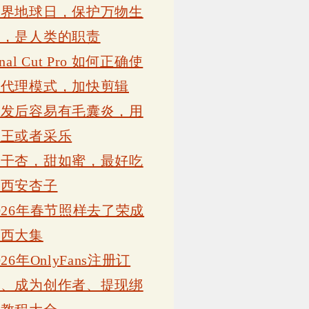
世界地球日，保护万物生
灵，是人类的职责
inal Cut Pro 如何正确使
用代理模式，加快剪辑
植发后容易有毛囊炎，用
康王或者采乐
吊干杏，甜如蜜，最好吃
的西安杏子
026年春节照样去了荣成
岗西大集
026年OnlyFans注册订
阅、成为创作者、提现绑