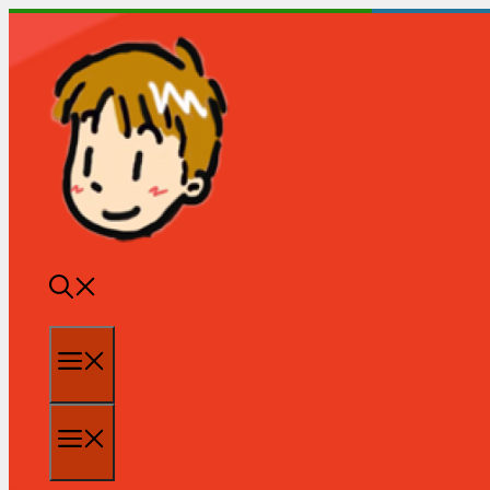
跳
至
内
容
菜
单
菜