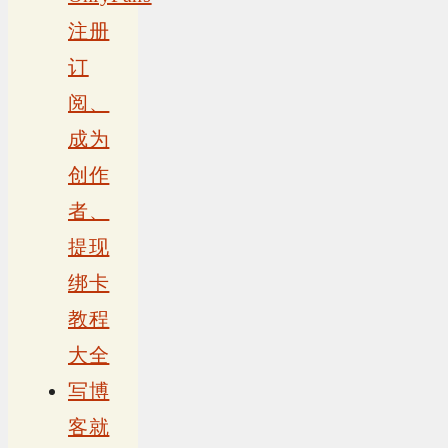
注册
订
阅、
成为
创作
者、
提现
绑卡
教程
大全
写博
客就