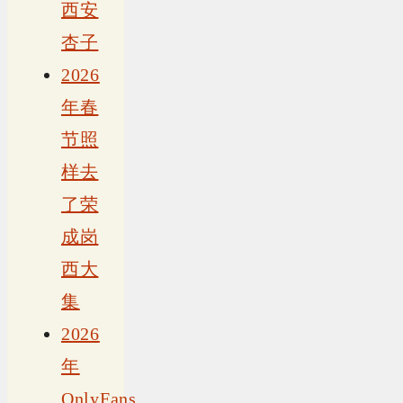
西安
杏子
2026
年春
节照
样去
了荣
成岗
西大
集
2026
年
OnlyFans