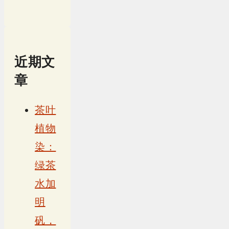
近期文
章
茶叶
植物
染：
绿茶
水加
明
矾，