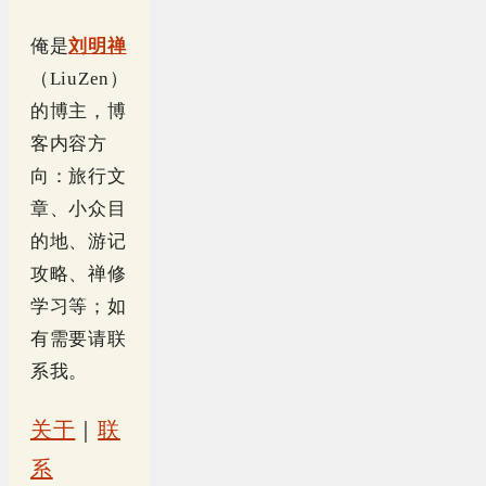
俺是
刘明禅
（LiuZen）
的博主，博
客内容方
向：旅行文
章、小众目
的地、游记
攻略、禅修
学习等；如
有需要请联
系我。
关于
｜
联
系