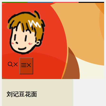
跳
至
内
容
菜
单
刘记豆花面