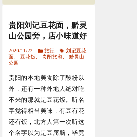
贵阳刘记豆花面，黔灵
山公园旁，店小味道好
分
标
2020/11/22
旅行
刘记豆花
类
签
面
、
豆花饭
、
贵阳旅游
、
黔灵山
公园
贵阳的本地美食除了酸粉以
外，还有一种外地人绝对吃
不来的那就是豆花饭。听名
字觉得相当美味，有豆有花
还有饭，北方人第一次听这
个名字以为是豆腐脑，毕竟