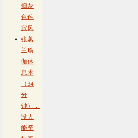
烟灰
色诧
寂风
张蕙
兰瑜
伽休
息术
（34
分
钟），
没人
能坚