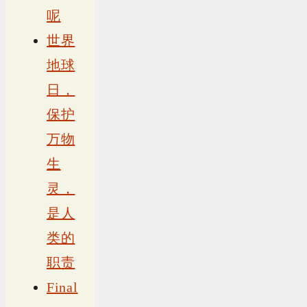
呢
世界
地球
日，
保护
万物
生
灵，
是人
类的
职责
Final