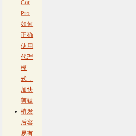
Cut
Pro
如何
正确
使用
代理
模
式，
加快
剪辑
植发
后容
易有