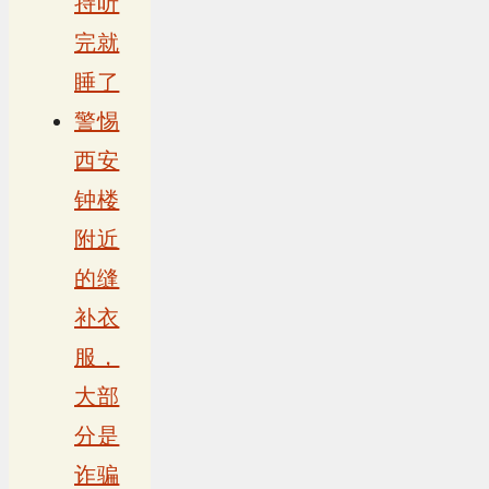
持听
完就
睡了
警惕
西安
钟楼
附近
的缝
补衣
服，
大部
分是
诈骗