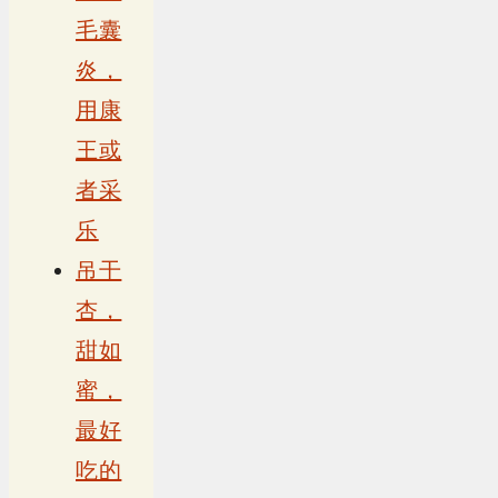
毛囊
炎，
用康
王或
者采
乐
吊干
杏，
甜如
蜜，
最好
吃的