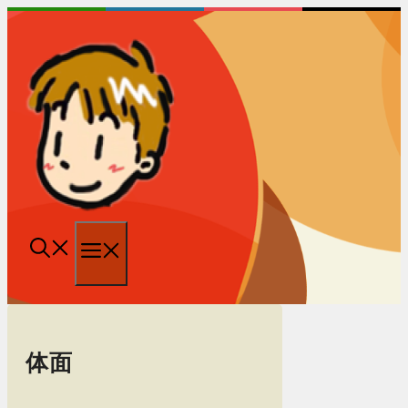
跳
至
内
容
菜
单
体面