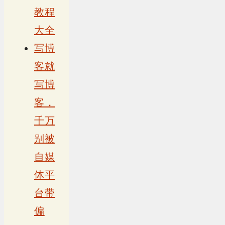
教程
大全
写博
客就
写博
客，
千万
别被
自媒
体平
台带
偏