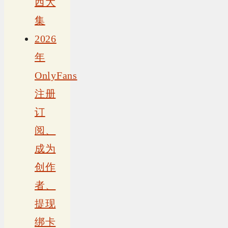
西大
集
2026
年
OnlyFans
注册
订
阅、
成为
创作
者、
提现
绑卡