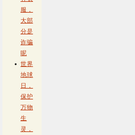
服，
大部
分是
诈骗
呢
世界
地球
日，
保护
万物
生
灵，