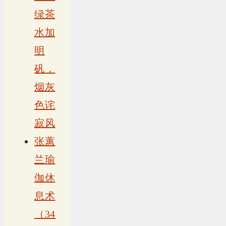
绿茶
水加
明
矾，
烟灰
色诧
寂风
张蕙
兰瑜
伽休
息术
（34