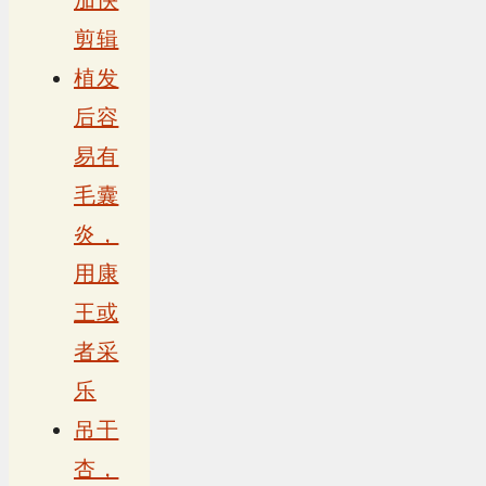
加快
剪辑
植发
后容
易有
毛囊
炎，
用康
王或
者采
乐
吊干
杏，