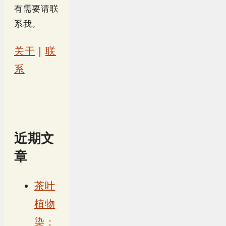
有需要请联
系我。
关于
｜
联
系
近期文
章
茶叶
植物
染：