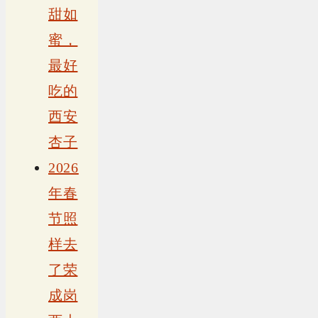
甜如
蜜，
最好
吃的
西安
杏子
2026
年春
节照
样去
了荣
成岗