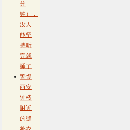
分
钟），
没人
能坚
持听
完就
睡了
警惕
西安
钟楼
附近
的缝
补衣