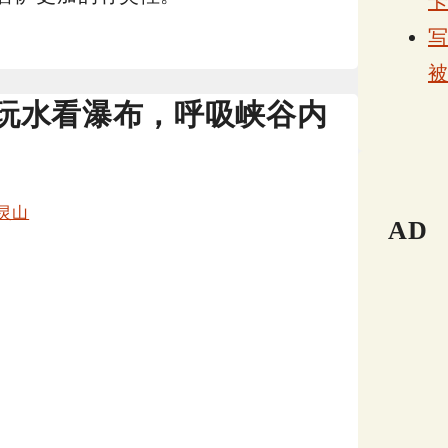
玩水看瀑布，呼吸峡谷内
灵山
AD