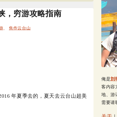
峡，穷游攻略指南
游
、
焦作云台山
俺是
刘
客内容
地、游
2016 年夏季去的，夏天去云台山超美
需要请
关于