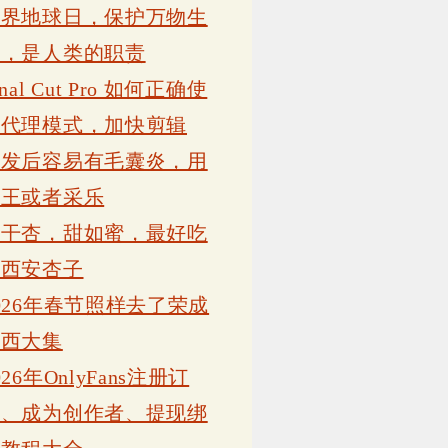
世界地球日，保护万物生
灵，是人类的职责
inal Cut Pro 如何正确使
用代理模式，加快剪辑
植发后容易有毛囊炎，用
康王或者采乐
吊干杏，甜如蜜，最好吃
的西安杏子
026年春节照样去了荣成
岗西大集
026年OnlyFans注册订
阅、成为创作者、提现绑