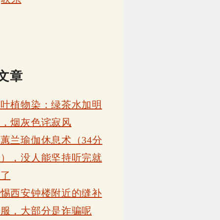
文章
茶叶植物染：绿茶水加明
矾，烟灰色诧寂风
蕙兰瑜伽休息术（34分
钟），没人能坚持听完就
睡了
警惕西安钟楼附近的缝补
衣服，大部分是诈骗呢