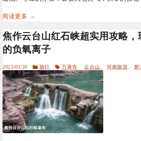
阅读更多 →
焦作云台山红石峡超实用攻略，
的负氧离子
分
标
2023/03/20
旅行
万善寺
、
云台山
、
河南旅游
、
黔
类
签