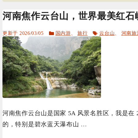
河南焦作云台山，世界最美红石
分
标
2026/03/05
国内游
、
旅行
云台山
、
河南旅
类
签
河南焦作云台山是国家 5A 风景名胜区，我是在 
的，特别是碧水蓝天瀑布山 …