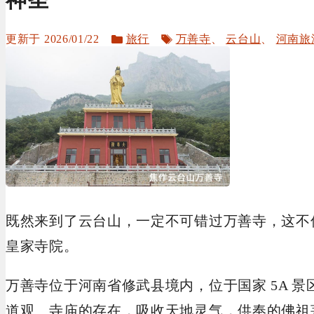
分
标
2026/01/22
旅行
万善寺
、
云台山
、
河南旅
类
签
既然来到了云台山，一定不可错过万善寺，这不
皇家寺院。
万善寺位于河南省修武县境内，位于国家 5A 
道观、寺庙的存在，吸收天地灵气，供奉的佛祖