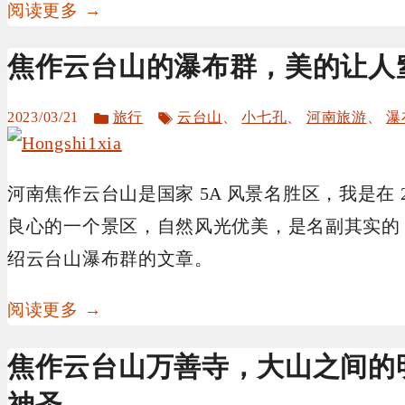
阅读更多 →
焦作云台山的瀑布群，美的让人
分
标
2023/03/21
旅行
云台山
、
小七孔
、
河南旅游
、
瀑
类
签
河南焦作云台山是国家 5A 风景名胜区，我是在 
良心的一个景区，自然风光优美，是名副其实的 
绍云台山瀑布群的文章。
阅读更多 →
焦作云台山万善寺，大山之间的
神圣