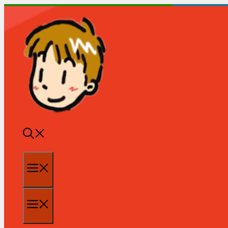
跳
至
内
容
菜
单
菜