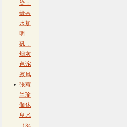
染：
绿茶
水加
明
矾，
烟灰
色诧
寂风
张蕙
兰瑜
伽休
息术
（34