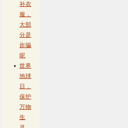
补衣
服，
大部
分是
诈骗
呢
世界
地球
日，
保护
万物
生
灵，