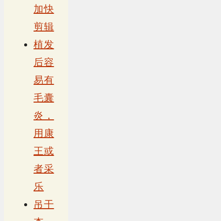
加快
剪辑
植发
后容
易有
毛囊
炎，
用康
王或
者采
乐
吊干