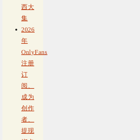
西大
集
2026
年
OnlyFans
注册
订
阅、
成为
创作
者、
提现