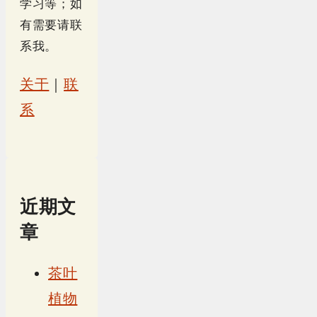
学习等；如
有需要请联
系我。
关于
｜
联
系
近期文
章
茶叶
植物