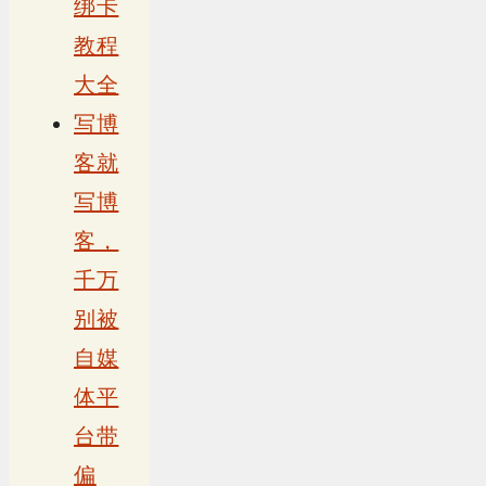
绑卡
教程
大全
写博
客就
写博
客，
千万
别被
自媒
体平
台带
偏