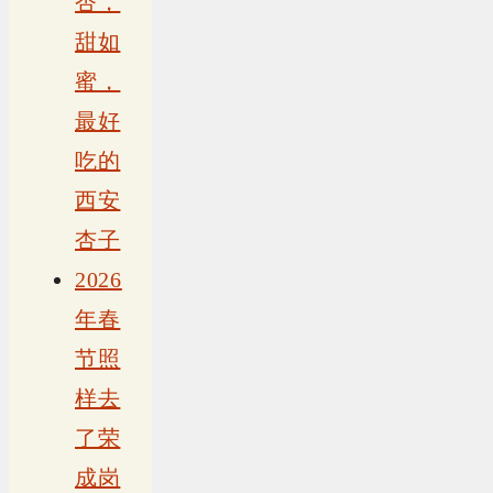
杏，
甜如
蜜，
最好
吃的
西安
杏子
2026
年春
节照
样去
了荣
成岗