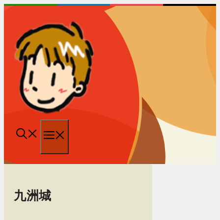
跳
至
内
容
菜
单
九洲城