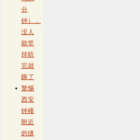
分
钟），
没人
能坚
持听
完就
睡了
警惕
西安
钟楼
附近
的缝