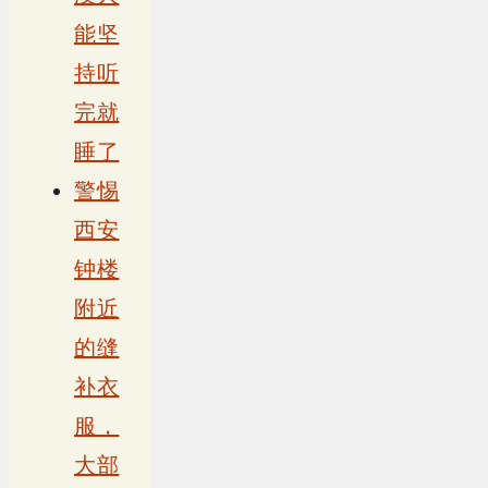
能坚
持听
完就
睡了
警惕
西安
钟楼
附近
的缝
补衣
服，
大部