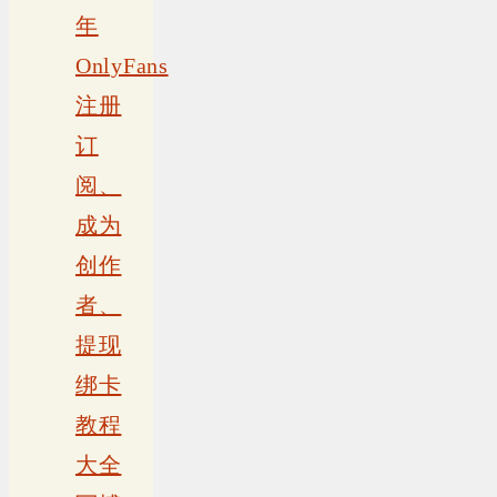
年
OnlyFans
注册
订
阅、
成为
创作
者、
提现
绑卡
教程
大全