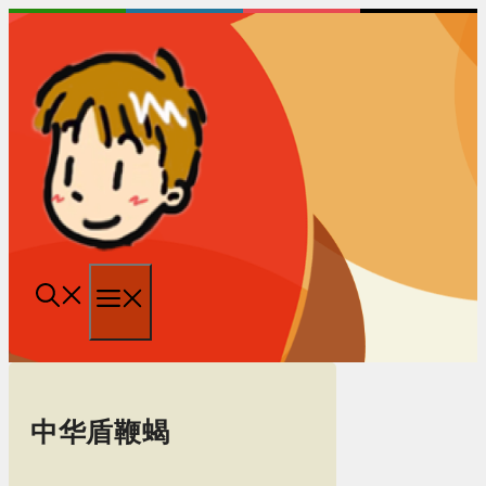
跳
至
内
容
菜
单
中华盾鞭蝎