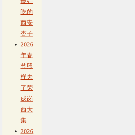
最好
吃的
西安
杏子
2026
年春
节照
样去
了荣
成岗
西大
集
2026