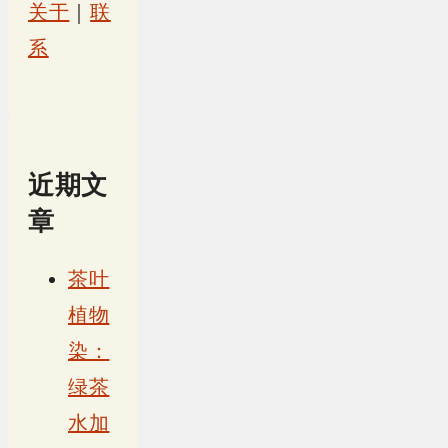
关于
｜
联
系
近期文
章
茶叶
植物
染：
绿茶
水加