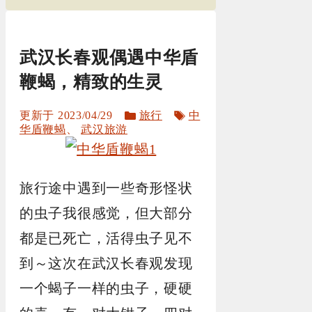
武汉长春观偶遇中华盾
鞭蝎，精致的生灵
分
标
2023/04/29
旅行
中
类
签
华盾鞭蝎
、
武汉旅游
旅行途中遇到一些奇形怪状
的虫子我很感觉，但大部分
都是已死亡，活得虫子见不
到～这次在武汉长春观发现
一个蝎子一样的虫子，硬硬