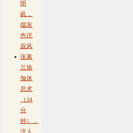
明
矾，
烟灰
色诧
寂风
张蕙
兰瑜
伽休
息术
（34
分
钟），
没人