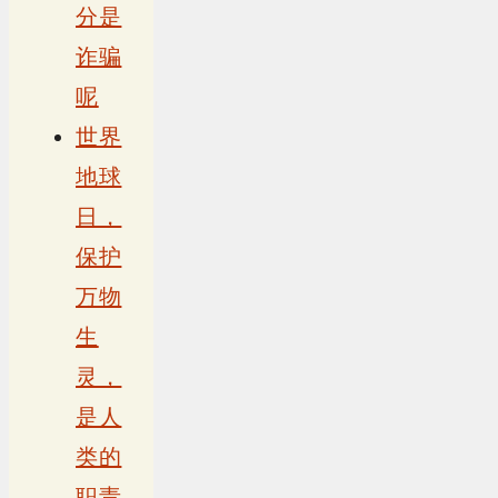
分是
诈骗
呢
世界
地球
日，
保护
万物
生
灵，
是人
类的
职责