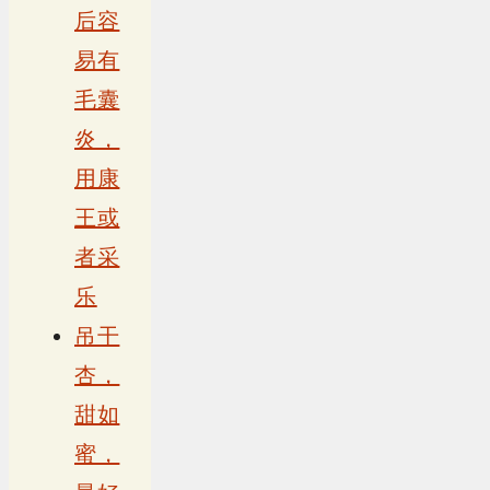
后容
易有
毛囊
炎，
用康
王或
者采
乐
吊干
杏，
甜如
蜜，