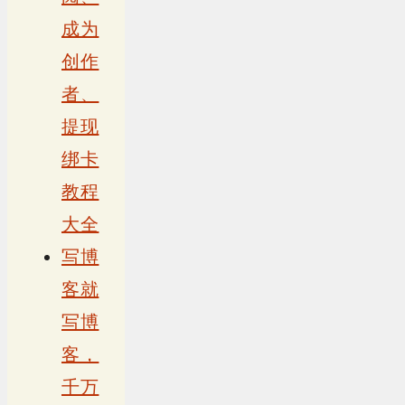
成为
创作
者、
提现
绑卡
教程
大全
写博
客就
写博
客，
千万