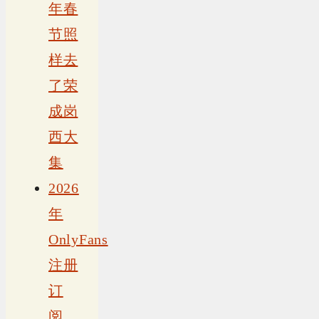
年春
节照
样去
了荣
成岗
西大
集
2026
年
OnlyFans
注册
订
阅、