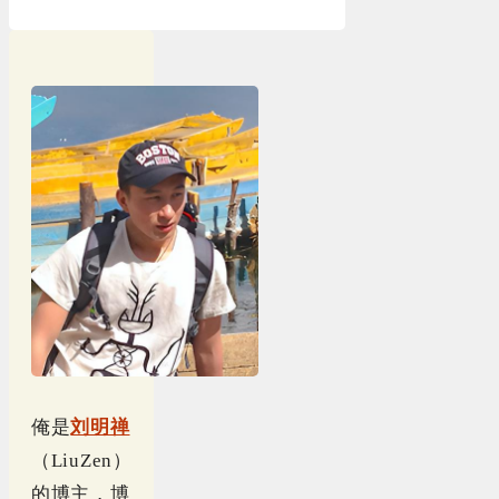
俺是
刘明禅
（LiuZen）
的博主，博