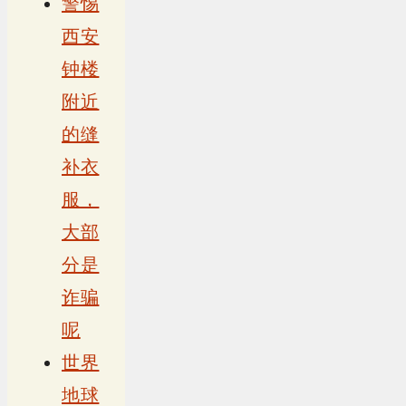
警惕
西安
钟楼
附近
的缝
补衣
服，
大部
分是
诈骗
呢
世界
地球