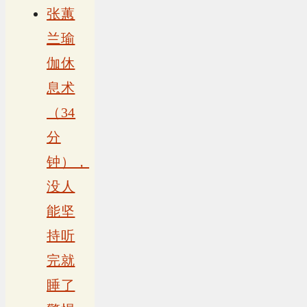
张蕙
兰瑜
伽休
息术
（34
分
钟），
没人
能坚
持听
完就
睡了