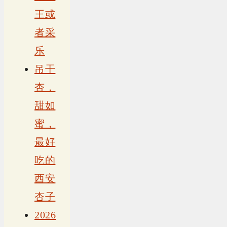
王或
者采
乐
吊干
杏，
甜如
蜜，
最好
吃的
西安
杏子
2026