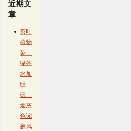
近期文
章
茶叶
植物
染：
绿茶
水加
明
矾，
烟灰
色诧
寂风