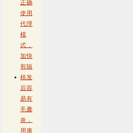
正确
使用
代理
模
式，
加快
剪辑
植发
后容
易有
毛囊
炎，
用康