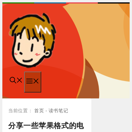
跳
至
内
容
菜
单
首页
›
读书笔记
分享一些苹果格式的电